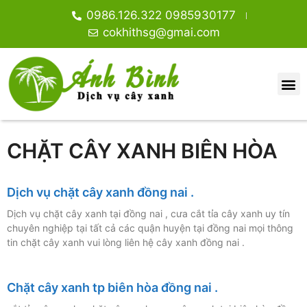
0986.126.322 0985930177
cokhithsg@gmai.com
DỊCH VỤ CHẶT CÂY XANH TPHCM.
GIỚI THIỆU
DỊCH VỤ CHẶT CÂY XANH
TIN TỨC
CƯA CÂY XANH
CÂY ĂN TRÁI, VỈA HÈ NHÀ PHỐ
CÂY CÔNG TRÌNH
CÂY HOA GIẤY
CÂY TRANG TRÍ
CÂY TRONG RŨ BAN CÔNG
CHẶT CÂY XANH BIÊN HÒA
Dịch vụ chặt cây xanh đồng nai .
Dịch vụ chặt cây xanh tại đồng nai , cưa cắt tỉa cây xanh uy tín
chuyên nghiệp tại tất cả các quận huyện tại đồng nai mọi thông
tin chặt cây xanh vui lòng liên hệ cây xanh đồng nai .
Chặt cây xanh tp biên hòa đồng nai .