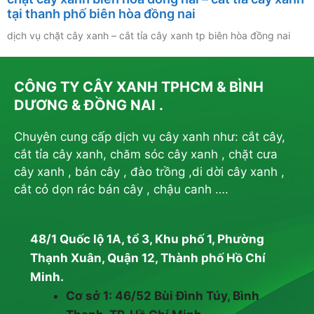
tại thanh phố biên hòa đồng nai
dịch vụ chặt cây xanh – cắt tỉa cây xanh tp biên hòa đồng nai
CÔNG TY CÂY XANH TPHCM & BÌNH
DƯƠNG & ĐỒNG NAI .
Chuyên cung cấp dịch vụ cây xanh như: cắt cây,
cắt tỉa cây xanh, chăm sóc cây xanh , chặt cưa
cây xanh , bán cây , đào trồng ,di dời cây xanh ,
cắt cỏ dọn rác bán cây , chậu canh ….
48/1 Quốc lộ 1A, tổ 3, Khu phố 1, Phường
Thạnh Xuân, Quận 12, Thành phố Hồ Chí
Minh.
Cơ sở 1: 46/52 Bùi Đình Túy, Bình