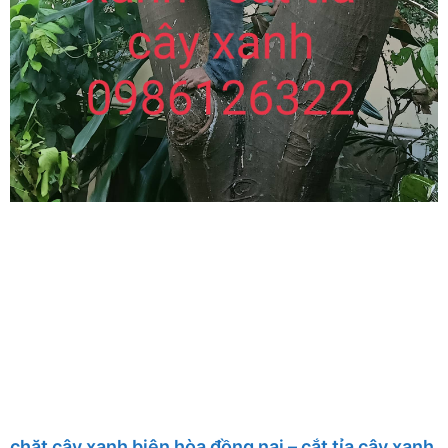
chặt cây xanh biên hòa đồng nai – cắt tỉa cây xanh