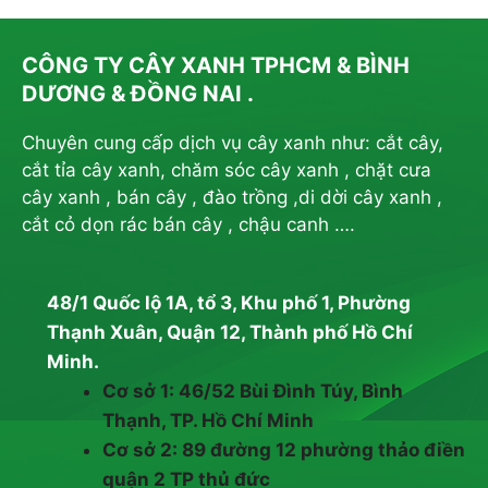
CÔNG TY CÂY XANH TPHCM & BÌNH
DƯƠNG & ĐỒNG NAI .
Chuyên cung cấp dịch vụ cây xanh như: cắt cây,
cắt tỉa cây xanh, chăm sóc cây xanh , chặt cưa
cây xanh , bán cây , đào trồng ,di dời cây xanh ,
cắt cỏ dọn rác bán cây , chậu canh ….
48/1 Quốc lộ 1A, tổ 3, Khu phố 1, Phường
Thạnh Xuân, Quận 12, Thành phố Hồ Chí
Minh.
Cơ sở 1: 46/52 Bùi Đình Túy, Bình
Thạnh, TP. Hồ Chí Minh
Cơ sở 2: 89 đường 12 phường thảo điền
quận 2 TP thủ đức