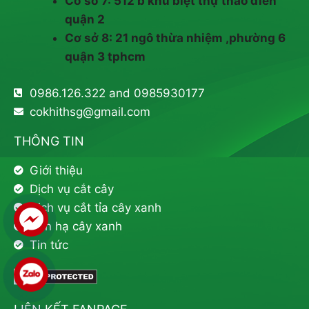
Cơ sở 7: 512 b khu biệt thự thảo điền
quận 2
Cơ sở 8: 21 ngô thừa nhiệm ,phường 6
quận 3 tphcm
0986.126.322 and 0985930177
cokhithsg@gmail.com
THÔNG TIN
Giới thiệu
Dịch vụ cắt cây
Dịch vụ cắt tỉa cây xanh
Đốn hạ cây xanh
Tin tức