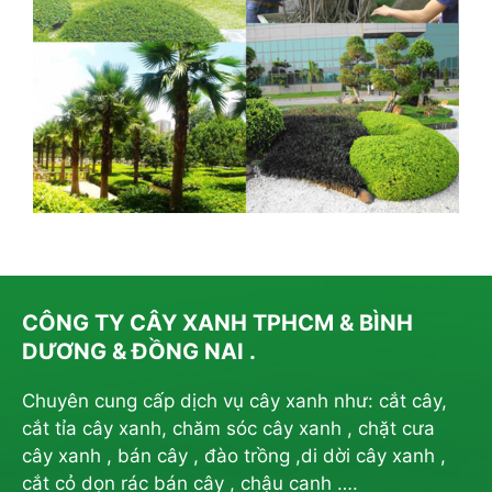
CÔNG TY CÂY XANH TPHCM & BÌNH
DƯƠNG & ĐỒNG NAI .
Chuyên cung cấp dịch vụ cây xanh như: cắt cây,
cắt tỉa cây xanh, chăm sóc cây xanh , chặt cưa
cây xanh , bán cây , đào trồng ,di dời cây xanh ,
cắt cỏ dọn rác bán cây , chậu canh ….