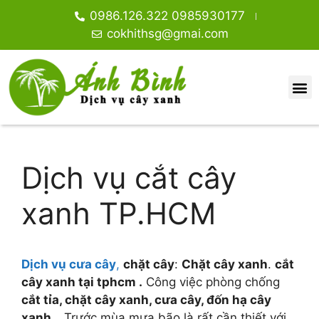
0986.126.322 0985930177
cokhithsg@gmai.com
Dịch vụ cắt cây
xanh TP.HCM
Dịch vụ cưa cây
,
chặt cây
:
Chặt cây xanh
.
cắt
cây xanh tại tphcm .
Công việc phòng chống
cắt tỉa, chặt cây xanh, cưa cây, đốn hạ cây
xanh .
Trước mùa mưa bão là rất cần thiết với