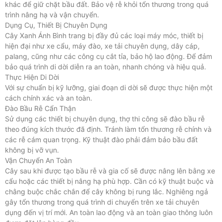
khác để giữ chặt bầu đất. Bảo vệ rễ khỏi tổn thương trong quá
trình nâng hạ và vận chuyển.
Dụng Cụ, Thiết Bị Chuyên Dụng
Cây Xanh Ánh Bình trang bị đầy đủ các loại máy móc, thiết bị
hiện đại như xe cẩu, máy đào, xe tải chuyên dụng, dây cáp,
palang, cũng như các công cụ cắt tỉa, bảo hộ lao động. Để đảm
bảo quá trình di dời diễn ra an toàn, nhanh chóng và hiệu quả.
Thực Hiện Di Dời
Với sự chuẩn bị kỹ lưỡng, giai đoạn di dời sẽ được thực hiện một
cách chính xác và an toàn.
Đào Bầu Rễ Cẩn Thận
Sử dụng các thiết bị chuyên dụng, thợ thi công sẽ đào bầu rễ
theo đúng kích thước đã định. Tránh làm tổn thương rễ chính và
các rễ cám quan trọng. Kỹ thuật đào phải đảm bảo bầu đất
không bị vỡ vụn.
Vận Chuyển An Toàn
Cây sau khi được tạo bầu rễ và gia cố sẽ được nâng lên bằng xe
cẩu hoặc các thiết bị nâng hạ phù hợp. Cần có kỹ thuật buộc và
chằng buộc chắc chắn để cây không bị rung lắc. Nghiêng ngả
gây tổn thương trong quá trình di chuyển trên xe tải chuyên
dụng đến vị trí mới. An toàn lao động và an toàn giao thông luôn