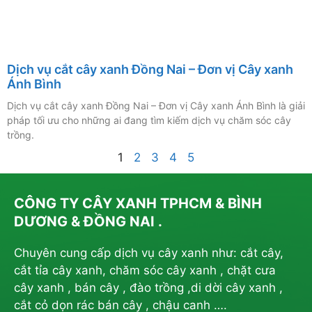
Dịch vụ cắt cây xanh Đồng Nai – Đơn vị Cây xanh
Ánh Bình
Dịch vụ cắt cây xanh Đồng Nai – Đơn vị Cây xanh Ánh Bình là giải
pháp tối ưu cho những ai đang tìm kiếm dịch vụ chăm sóc cây
trồng.
1
2
3
4
5
CÔNG TY CÂY XANH TPHCM & BÌNH
DƯƠNG & ĐỒNG NAI .
Chuyên cung cấp dịch vụ cây xanh như: cắt cây,
cắt tỉa cây xanh, chăm sóc cây xanh , chặt cưa
cây xanh , bán cây , đào trồng ,di dời cây xanh ,
cắt cỏ dọn rác bán cây , chậu canh ….