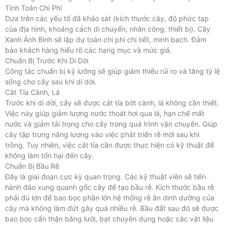
Tính Toán Chi Phí
Dựa trên các yếu tố đã khảo sát (kích thước cây, độ phức tạp
của địa hình, khoảng cách di chuyển, nhân công, thiết bị). Cây
Xanh Ánh Bình sẽ lập dự toán chi phí chi tiết, minh bạch. Đảm
bảo khách hàng hiểu rõ các hạng mục và mức giá.
Chuẩn Bị Trước Khi Di Dời
Công tác chuẩn bị kỹ lưỡng sẽ giúp giảm thiểu rủi ro và tăng tỷ lệ
sống cho cây sau khi di dời.
Cắt Tỉa Cành, Lá
Trước khi di dời, cây sẽ được cắt tỉa bớt cành, lá không cần thiết.
Việc này giúp giảm lượng nước thoát hơi qua lá, hạn chế mất
nước và giảm tải trọng cho cây trong quá trình vận chuyển. Giúp
cây tập trung năng lượng vào việc phát triển rễ mới sau khi
trồng. Tuy nhiên, việc cắt tỉa cần được thực hiện có kỹ thuật để
không làm tổn hại đến cây.
Chuẩn Bị Bầu Rễ
Đây là giai đoạn cực kỳ quan trọng. Các kỹ thuật viên sẽ tiến
hành đào xung quanh gốc cây để tạo bầu rễ. Kích thước bầu rễ
phải đủ lớn để bao bọc phần lớn hệ thống rễ ăn dinh dưỡng của
cây mà không làm đứt gãy quá nhiều rễ. Bầu đất sau đó sẽ được
bao bọc cẩn thận bằng lưới, bạt chuyên dụng hoặc các vật liệu