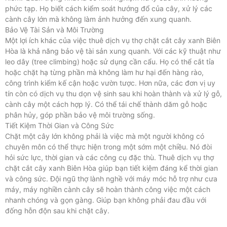
phức tạp. Họ biết cách kiểm soát hướng đổ của cây, xử lý các
cành cây lớn mà không làm ảnh hưởng đến xung quanh.
Bảo Vệ Tài Sản và Môi Trường
Một lợi ích khác của việc thuê dịch vụ thợ chặt cắt cây xanh Biên
Hòa là khả năng bảo vệ tài sản xung quanh. Với các kỹ thuật như
leo dây (tree climbing) hoặc sử dụng cần cẩu. Họ có thể cắt tỉa
hoặc chặt hạ từng phần mà không làm hư hại đến hàng rào,
công trình kiểm kế cận hoặc vườn tược. Hơn nữa, các đơn vị uy
tín còn có dịch vụ thu dọn vệ sinh sau khi hoàn thành và xử lý gỗ,
cành cây một cách hợp lý. Có thể tái chế thành dăm gỗ hoặc
phân hủy, góp phần bảo vệ môi trường sống.
Tiết Kiệm Thời Gian và Công Sức
Chặt một cây lớn không phải là việc mà một người không có
chuyên môn có thể thực hiện trong một sớm một chiều. Nó đòi
hỏi sức lực, thời gian và các công cụ đặc thù. Thuê dịch vụ thợ
chặt cắt cây xanh Biên Hòa giúp bạn tiết kiệm đáng kể thời gian
và công sức. Đội ngũ thợ lành nghề với máy móc hỗ trợ như cưa
máy, máy nghiền cành cây sẽ hoàn thành công việc một cách
nhanh chóng và gọn gàng. Giúp bạn không phải đau đầu với
đống hỗn độn sau khi chặt cây.