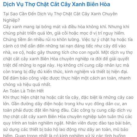
Dịch Vụ Thợ Chặt Cắt Cây Xanh Biên Hòa
Tại Sao Cần Đến Dịch Vụ Thợ Chặt Cắt Cây Xanh Chuyên
Nghiệp?
Cây xanh mang lại bóng mát và điều hòa không khí. Nhưng khi
chúng phát triển quá lớn, già cỗi hoặc mọc ở vị trí nguy hiểm.
Chứng tiềm ẩn nhiều rủi ro khôn lường. Việc tự ý chặt hạ hoặc tỉa
cành có thể dẫn đến những tai nạn đáng tiếc như cây đổ vào
nhà, xe cộ, hoặc gây thương tích cho con người. Một dịch vụ thợ
chặt cắt cây xanh Biên Hòa chuyên nghiệp ra đời để giải quyết
triệt để những lo ngại này. Họ không chỉ cung cấp nhân lực mà
còn trang bị đầy đủ kiến thức, kinh nghiệm và thiết bị hiện đại.
Để đảm bảo công việc được thực hiện một cách an toàn, nhanh
chóng và hiệu quả nhất.
An Toàn Là Trên Hết
Khi thực hiện chặt hạ hoặc cắt tỉa cây, đặc biệt là những cây cao
lớn. Gần đường dây điện hoặc trong khu vực đông dân cư, an
toàn phải được đặt lên hàng đầu. Các công ty cung cấp dịch vụ
thợ chặt cắt cây xanh Biên Hòa chuyên nghiệp luôn tuân thủ các
quy trình an toàn nghiêm ngặt. Nhân viên được đào tạo bài bản,
sử dụng các thiết bị bảo hộ lao động như dây an toàn, mũ bảo
hiểm. Quan trọng nhất là có kinh nghiệm xử lý các tình huống