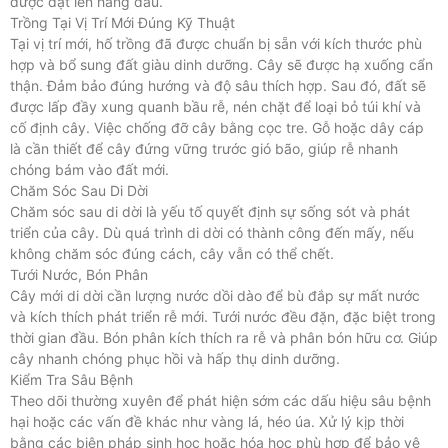
được đặt lên hàng đầu.
Trồng Tại Vị Trí Mới Đúng Kỹ Thuật
Tại vị trí mới, hố trồng đã được chuẩn bị sẵn với kích thước phù
hợp và bổ sung đất giàu dinh dưỡng. Cây sẽ được hạ xuống cẩn
thận. Đảm bảo đúng hướng và độ sâu thích hợp. Sau đó, đất sẽ
được lấp đầy xung quanh bầu rễ, nén chặt để loại bỏ túi khí và
cố định cây. Việc chống đỡ cây bằng cọc tre. Gỗ hoặc dây cáp
là cần thiết để cây đứng vững trước gió bão, giúp rễ nhanh
chóng bám vào đất mới.
Chăm Sóc Sau Di Dời
Chăm sóc sau di dời là yếu tố quyết định sự sống sót và phát
triển của cây. Dù quá trình di dời có thành công đến mấy, nếu
không chăm sóc đúng cách, cây vẫn có thể chết.
Tưới Nước, Bón Phân
Cây mới di dời cần lượng nước dồi dào để bù đắp sự mất nước
và kích thích phát triển rễ mới. Tưới nước đều đặn, đặc biệt trong
thời gian đầu. Bón phân kích thích ra rễ và phân bón hữu cơ. Giúp
cây nhanh chóng phục hồi và hấp thụ dinh dưỡng.
Kiểm Tra Sâu Bệnh
Theo dõi thường xuyên để phát hiện sớm các dấu hiệu sâu bệnh
hại hoặc các vấn đề khác như vàng lá, héo úa. Xử lý kịp thời
bằng các biện pháp sinh học hoặc hóa học phù hợp để bảo vệ