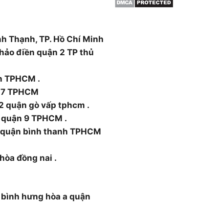
ường Thạnh Xuân, Quận 12,
nh Thạnh, TP. Hồ Chí Minh
hảo điền quận 2 TP thủ
nh TPHCM .
n 7 TPHCM
2 quận gò vấp tphcm .
 quận 9 TPHCM .
5 quận bình thanh TPHCM
 hòa đồng nai .
 bình hưng hòa a quận