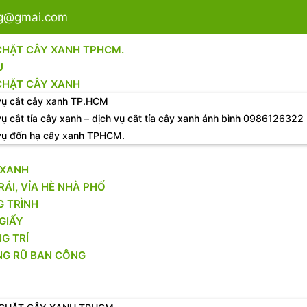
sg@gmai.com
CHẶT CÂY XANH TPHCM.
U
CHẶT CÂY XANH
vụ cắt cây xanh TP.HCM
vụ cắt tỉa cây xanh – dịch vụ cắt tỉa cây xanh ánh bình 0986126322
vụ đốn hạ cây xanh TPHCM.
 XANH
RÁI, VỈA HÈ NHÀ PHỐ
 TRÌNH
GIẤY
G TRÍ
NG RŨ BAN CÔNG