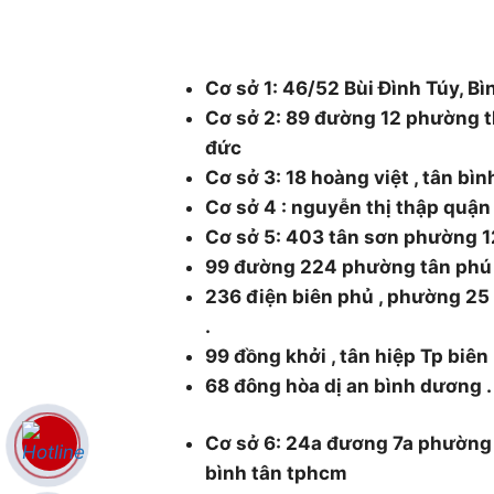
48/1 Quốc lộ 1A, tổ 3, Khu phố 1, Ph
Thành phố Hồ Chí Minh.
Cơ sở 1: 46/52 Bùi Đình Túy, Bì
Cơ sở 2: 89 đường 12 phường t
đức
Cơ sở 3: 18 hoàng việt , tân bì
Cơ sở 4 : nguyễn thị thập quậ
Cơ sở 5: 403 tân sơn phường 1
99 đường 224 phường tân phú
236 điện biên phủ , phường 2
.
99 đồng khởi , tân hiệp Tp biên
68 đông hòa dị an bình dương .
Cơ sở 6: 24a đương 7a phường
bình tân tphcm