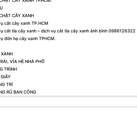
 CHẶT CÂY XANH TPHCM.
ỆU
 CHẶT CÂY XANH
vụ cắt cây xanh TP.HCM
vụ cắt tỉa cây xanh – dịch vụ cắt tỉa cây xanh ánh bình 0986126322
vụ đốn hạ cây xanh TPHCM.
 XANH
RÁI, VỈA HÈ NHÀ PHỐ
G TRÌNH
 GIẤY
NG TRÍ
NG RŨ BAN CÔNG