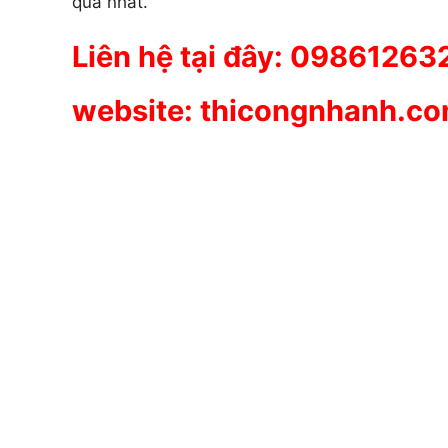
quả nhất.
Liên hệ tại đây: 09861263
website: thicongnhanh.c
CÔNG TY CÂY XANH TP
DƯƠNG & ĐỒNG NAI .
Chuyên cung cấp dịch vụ cây xanh như: cắt
chăm sóc cây xanh , chặt cưa cây xanh , b
cây xanh , cắt cỏ dọn rác bán cây , chậu 