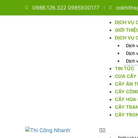
0986.126.322 0985930177
cokhith
DỊCH VỤ 
GIỚI THIỆ
DỊCH VỤ 
Dịch 
Dịch 
Dịch 
TIN TỨC
CƯA CÂY
CÂY ĂN T
CÂY CÔNG
CÂY HOA 
CÂY TRAN
CÂY TRO