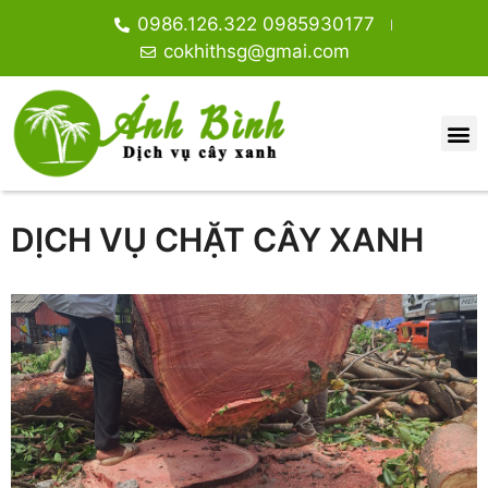
0986.126.322 0985930177
cokhithsg@gmai.com
DỊCH VỤ CHẶT CÂY XANH