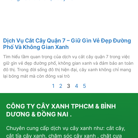
Dịch Vụ Cắt Cây Quận 7 – Giữ Gìn Vẻ Đẹp Đường
Phố Và Không Gian Xanh
Tìm hiểu tầm quan trọng của dịch vụ cắt cây quận 7 trong việc
giữ gìn vẻ đẹp đường phố, không gian xanh và đảm bảo an toàn
đô thị. Trong đời sống đô thị hiện đại, cây xanh không chỉ mang
lại bóng mát mà còn đóng vai trò
1
2
3
4
5
CÔNG TY CÂY XANH TPHCM & BÌNH
DƯƠNG & ĐỒNG NAI .
Chuyên cung cấp dịch vụ cây xanh như: cắt cây,
cắt tỉa cây xanh, chăm sóc cây xanh , chặt cưa