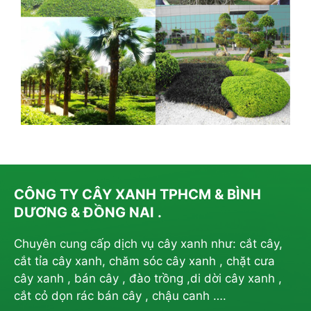
CÔNG TY CÂY XANH TPHCM & BÌNH
DƯƠNG & ĐỒNG NAI .
Chuyên cung cấp dịch vụ cây xanh như: cắt cây,
cắt tỉa cây xanh, chăm sóc cây xanh , chặt cưa
cây xanh , bán cây , đào trồng ,di dời cây xanh ,
cắt cỏ dọn rác bán cây , chậu canh ….