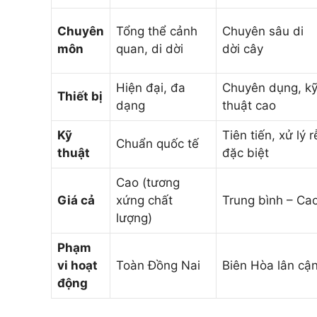
Chuyên
Tổng thể cảnh
Chuyên sâu di
môn
quan, di dời
dời cây
Hiện đại, đa
Chuyên dụng, k
Thiết bị
dạng
thuật cao
Kỹ
Tiên tiến, xử lý r
Chuẩn quốc tế
thuật
đặc biệt
Cao (tương
Giá cả
xứng chất
Trung bình – Ca
lượng)
Phạm
vi hoạt
Toàn Đồng Nai
Biên Hòa lân cậ
động