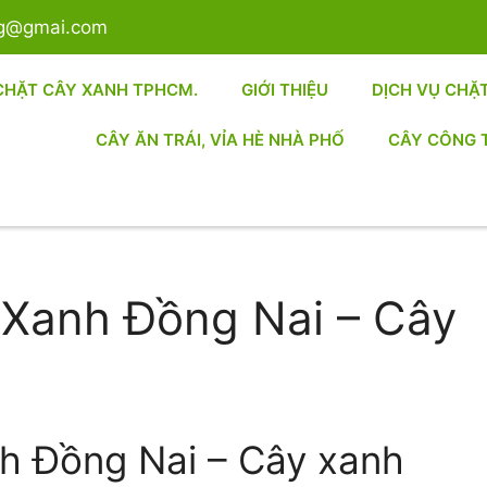
sg@gmai.com
CHẶT CÂY XANH TPHCM.
GIỚI THIỆU
DỊCH VỤ CHẶ
CÂY ĂN TRÁI, VỈA HÈ NHÀ PHỐ
CÂY CÔNG 
y Xanh Đồng Nai – Cây
nh Đồng Nai – Cây xanh