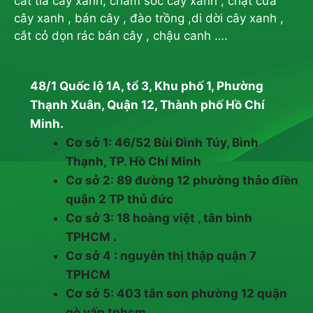
cắt tỉa cây xanh, chăm sóc cây xanh , chặt cưa
cây xanh , bán cây , đào trồng ,di dời cây xanh ,
cắt cỏ dọn rác bán cây , chậu canh ….
48/1 Quốc lộ 1A, tổ 3, Khu phố 1, Phường
Thạnh Xuân, Quận 12, Thành phố Hồ Chí
Minh.
Cơ sở 1: 46/52 Bùi Đình Túy, Bình
Thạnh, TP. Hồ Chí Minh
Cơ sở 2: 89 đường 12 phường thảo điền
quận 2 TP thủ đức
Cơ sở 3: 18 hoàng việt , tân bình
TPHCM .
Cơ sở 4 : nguyễn thị thập quận 7
TPHCM
Cơ sở 5: 403 tân sơn phường 12 quận
gò vấp tphcm .