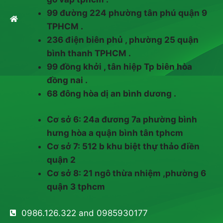
99 đường 224 phường tân phú quận 9
TPHCM .
236 điện biên phủ , phường 25 quận
bình thanh TPHCM .
99 đồng khởi , tân hiệp Tp biên hòa
đồng nai .
68 đông hòa dị an bình dương .
Cơ sở 6: 24a đương 7a phường bình
hưng hòa a quận bình tân tphcm
Cơ sở 7: 512 b khu biệt thự thảo điền
quận 2
Cơ sở 8: 21 ngô thừa nhiệm ,phường 6
quận 3 tphcm
0986.126.322 and 0985930177