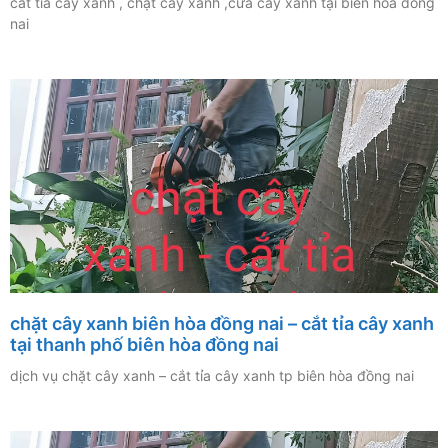
cắt tỉa cây xanh , chặt cây xanh ,cưa cây xanh tại biên hòa đồng
nai
chặt cây xanh biên hòa đồng nai – cắt tỉa cây xanh
tại thanh phố biên hòa đồng nai
dịch vụ chặt cây xanh – cắt tỉa cây xanh tp biên hòa đồng nai