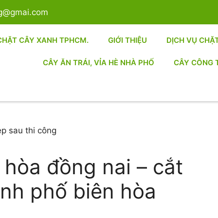
sg@gmai.com
CHẶT CÂY XANH TPHCM.
GIỚI THIỆU
DỊCH VỤ CHẶ
CÂY ĂN TRÁI, VỈA HÈ NHÀ PHỐ
CÂY CÔNG 
 hòa đồng nai – cắt
hanh phố biên hòa