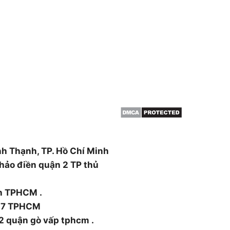
THÔNG TIN
HCM & BÌNH
Giới thiệu
Dịch vụ cắt cây
 cây, cắt tỉa cây xanh,
Dịch vụ cắt tỉa cây xanh
án cây , đào trồng ,di dời
Đốn hạ cây xanh
canh ….
Tin tức
ường Thạnh Xuân, Quận 12,
nh Thạnh, TP. Hồ Chí Minh
hảo điền quận 2 TP thủ
nh TPHCM .
n 7 TPHCM
2 quận gò vấp tphcm .