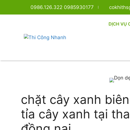
0986.126.322 0985930177
cokhith
DỊCH VỤ 
chặt cây xanh biên
tỉa cây xanh tại t
đồng nai