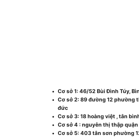
CÔNG TY CÂY XANH TP
DƯƠNG & ĐỒNG NAI .
Chuyên cung cấp dịch vụ cây xanh như: cắt
chăm sóc cây xanh , chặt cưa cây xanh , b
cây xanh , cắt cỏ dọn rác bán cây , chậu 
48/1 Quốc lộ 1A, tổ 3, Khu phố 1, Ph
Thành phố Hồ Chí Minh.
Cơ sở 1: 46/52 Bùi Đình Túy, Bì
Cơ sở 2: 89 đường 12 phường t
đức
Cơ sở 3: 18 hoàng việt , tân bì
Cơ sở 4 : nguyễn thị thập quậ
Cơ sở 5: 403 tân sơn phường 1