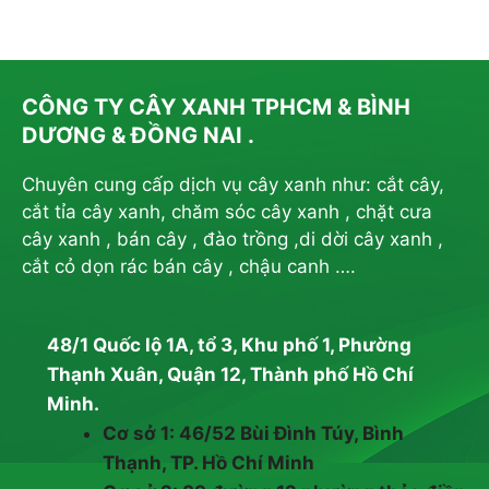
CÔNG TY CÂY XANH TPHCM & BÌNH
DƯƠNG & ĐỒNG NAI .
Chuyên cung cấp dịch vụ cây xanh như: cắt cây,
cắt tỉa cây xanh, chăm sóc cây xanh , chặt cưa
cây xanh , bán cây , đào trồng ,di dời cây xanh ,
cắt cỏ dọn rác bán cây , chậu canh ….
48/1 Quốc lộ 1A, tổ 3, Khu phố 1, Phường
Thạnh Xuân, Quận 12, Thành phố Hồ Chí
Minh.
Cơ sở 1: 46/52 Bùi Đình Túy, Bình
Thạnh, TP. Hồ Chí Minh