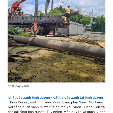
chặt cây xanh
chặt cây xanh bình dương – cắt tỉa cây xanh tại bình dương .
Bình Dương, một tỉnh vùng đồng bằng phía Nam . Nổi tiếng
với cảnh quan xanh mướt của những khu vườn . Công viên và
các dải rừng bao quanh. Tuy nhiên, việc duy trì và quản lý hợp