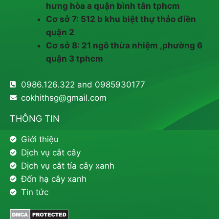
hưng hòa a quận bình tân tphcm
Cơ sở 7: 512 b khu biệt thự thảo điền
quận 2
Cơ sở 8: 21 ngô thừa nhiệm ,phường 6
quận 3 tphcm
0986.126.322 and 0985930177
cokhithsg@gmail.com
THÔNG TIN
Giới thiệu
Dịch vụ cắt cây
Dịch vụ cắt tỉa cây xanh
Đốn hạ cây xanh
Tin tức