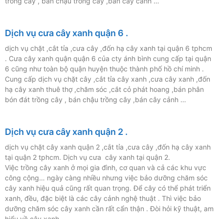
trồng cây , bán chậu trồng cây ,bán cây cảnh …
Dịch vụ cưa cây xanh quận 6 .
dịch vụ chặt ,cắt tỉa ,cưa cây ,đốn hạ cây xanh tại quận 6 tphcm
. Cưa cây xanh quận quận 6 của cty ánh bình cung cấp tại quận
6 cũng như toàn bộ quận huyện thuộc thành phố hồ chí minh .
Cung cấp dịch vụ chặt cây ,cắt tỉa cây xanh ,cưa cây xanh ,đốn
hạ cây xanh thuê thợ ,chăm sóc ,cắt cỏ phát hoang ,bán phân
bón đát trồng cây , bán chậu trồng cây ,bán cây cảnh …
Dịch vụ cưa cây xanh quận 2 .
dịch vụ chặt cây xanh quận 2 ,cắt tỉa ,cưa cây ,đốn hạ cây xanh
tại quận 2 tphcm. Dịch vụ cưa cây xanh tại quận 2.
Việc trồng cây xanh ở mọi gia đình, cơ quan và cả các khu vực
công cộng… ngày càng nhiều nhưng việc bảo dưỡng chăm sóc
cây xanh hiệu quả cũng rất quan trọng. Để cây có thể phát triển
xanh, đều, đặc biệt là các cây cảnh nghệ thuật . Thì việc bảo
dưỡng chăm sóc cây xanh cần rất cẩn thận . Đòi hỏi kỹ thuật, am
hiểu về cây xanh.