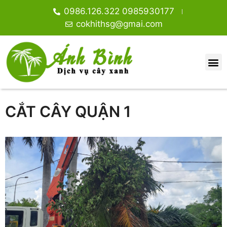
0986.126.322 0985930177
cokhithsg@gmai.com
CẮT CÂY QUẬN 1