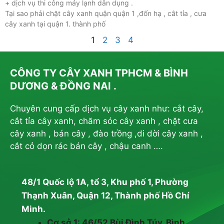
+ dịch vụ thi công máy lạnh dân dụng .
Tại sao phải chặt cây xanh quận quận 1 ,đốn hạ , cắt tỉa , cưa
cây xanh tại quận 1. thành phố
1
2
3
4
CÔNG TY CÂY XANH TPHCM & BÌNH
DƯƠNG & ĐỒNG NAI .
Chuyên cung cấp dịch vụ cây xanh như: cắt cây,
cắt tỉa cây xanh, chăm sóc cây xanh , chặt cưa
cây xanh , bán cây , đào trồng ,di dời cây xanh ,
cắt cỏ dọn rác bán cây , chậu canh ….
48/1 Quốc lộ 1A, tổ 3, Khu phố 1, Phường
Thạnh Xuân, Quận 12, Thành phố Hồ Chí
Minh.
Cơ sở 1: 46/52 Bùi Đình Túy, Bình