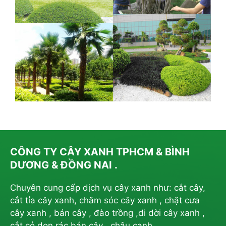
CÔNG TY CÂY XANH TPHCM & BÌNH
DƯƠNG & ĐỒNG NAI .
Chuyên cung cấp dịch vụ cây xanh như: cắt cây,
cắt tỉa cây xanh, chăm sóc cây xanh , chặt cưa
cây xanh , bán cây , đào trồng ,di dời cây xanh ,
cắt cỏ dọn rác bán cây , chậu canh ….