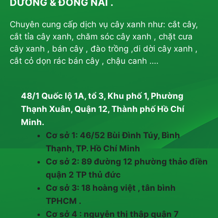
DƯƠNG & ĐỒNG NAI .
Chuyên cung cấp dịch vụ cây xanh như: cắt cây,
cắt tỉa cây xanh, chăm sóc cây xanh , chặt cưa
cây xanh , bán cây , đào trồng ,di dời cây xanh ,
cắt cỏ dọn rác bán cây , chậu canh ….
48/1 Quốc lộ 1A, tổ 3, Khu phố 1, Phường
Thạnh Xuân, Quận 12, Thành phố Hồ Chí
Minh.
Cơ sở 1: 46/52 Bùi Đình Túy, Bình
Thạnh, TP. Hồ Chí Minh
Cơ sở 2: 89 đường 12 phường thảo điền
quận 2 TP thủ đức
Cơ sở 3: 18 hoàng việt , tân bình
TPHCM .
Cơ sở 4 : nguyễn thị thập quận 7