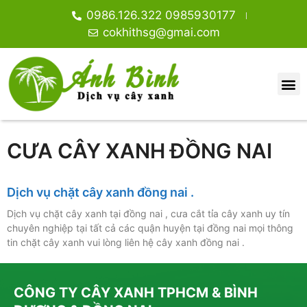
0986.126.322 0985930177
cokhithsg@gmai.com
CƯA CÂY XANH ĐỒNG NAI
Dịch vụ chặt cây xanh đồng nai .
Dịch vụ chặt cây xanh tại đồng nai , cưa cắt tỉa cây xanh uy tín
chuyên nghiệp tại tất cả các quận huyện tại đồng nai mọi thông
tin chặt cây xanh vui lòng liên hệ cây xanh đồng nai .
CÔNG TY CÂY XANH TPHCM & BÌNH