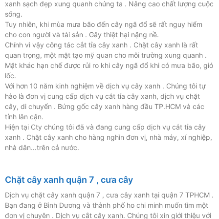
xanh sạch đẹp xung quanh chúng ta . Nâng cao chất lượng cuộc
sống.
Tuy nhiên, khi mùa mưa bão đến cây ngã đổ sẽ rất nguy hiểm
cho con người và tài sản . Gây thiệt hại nặng nề.
Chính vì vậy công tác cắt tỉa cây xanh . Chặt cây xanh là rất
quan trọng, một mặt tạo mỹ quan cho môi trường xung quanh .
Mặt khác hạn chế được rủi ro khi cây ngã đổ khi có mưa bão, gió
lốc.
Với hơn 10 năm kinh nghiệm về dịch vụ cây xanh . Chúng tôi tự
hào là đơn vị cung cấp dịch vụ cắt tỉa cây xanh, dịch vụ chặt
cây, di chuyển . Bứng gốc cây xanh hàng đầu TP.HCM và các
tỉnh lân cận.
Hiện tại Cty chúng tôi đã và đang cung cấp dịch vụ cắt tỉa cây
xanh . Chặt cây xanh cho hàng nghìn đơn vị, nhà máy, xí nghiệp,
nhà dân…trên cả nước.
Chặt cây xanh quận 7 , cưa cây
Dịch vụ chặt cây xanh quận 7 , cưa cây xanh tại quận 7 TPHCM .
Bạn đang ở Bình Dương và thành phố ho chi minh muốn tìm một
đơn vị chuyên . Dịch vụ cắt cây xanh. Chúng tôi xin giới thiệu với