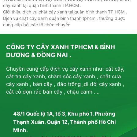
cây xanh tại quận bình thạnh TP.HCM .
Giới thiệu dịch vụ chặt cây xanh tại quận bình thạnh TP.HCM .
Dịch vụ chặt cây xanh quận bình thạnh tphcm . thường được
cung cấp bởi các tổ chức chuyên
CÔNG TY CÂY XANH TPHCM & BÌNH
DƯƠNG & ĐỒNG NAI .
Chuyên cung cấp dịch vụ cây xanh như: cắt cây,
cắt tỉa cây xanh, chăm sóc cây xanh , chặt cưa
cây xanh , bán cây , đào trồng ,di dời cây xanh ,
cắt cỏ dọn rác bán cây , chậu canh ….
48/1 Quốc lộ 1A, tổ 3, Khu phố 1, Phường
Thạnh Xuân, Quận 12, Thành phố Hồ Chí
Minh.