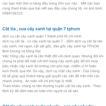
các bạn một đơn vị hàng đầu trong lĩnh vực này . Mời các bạn
cùng tham khảo qua bài viết sau đây của chúng tôi. mr ánh bình
0986126322
Cắt tỉa , cưa cây xanh tại quận 7 tphcm
dịch vụ cắt cây xanh quận 7 thành phố hồ chí minh
dịch vụ cắt tỉa , cư cây xanh tại quận 7 . Gồm dịch vụ cắt tỉa tán
cây xanh, mé ngọn, cắt sát gốc, đào gốc cây xanh tại TPHCM .
Bình Dương và Đồng Nai.
Việc trồng cây xanh là cần thiết đối với cảnh quan. Nhưng đôi khi
chúng ta phải đối mặt với tình trạng cây xanh gãy đổ khi mưa
bão. Hoặc cây xanh đó không còn phù hợp, chiếm vị trí hoặc
kích thước quá lớn. Do vậy, dịch vụ chặt cây xanh . Của chúng
tôi sẽ giúp quý khách hàng giải quyết các vấn đề trên một các
nhanh chóng . An toàn với chi phí hợp lý nhất.
Tham khảo: chúng ta nên thường xuyên cắt tỉa cây xanh . Theo
định kỳ đẻ đảm bảo an toàn cho người và tài sản.