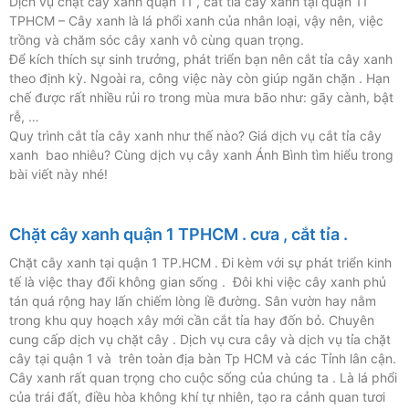
Dịch vụ chặt cây xanh quận 11 , cắt tỉa cây xanh tại quận 11
TPHCM – Cây xanh là lá phổi xanh của nhân loại, vậy nên, việc
trồng và chăm sóc cây xanh vô cùng quan trọng.
Để kích thích sự sinh trưởng, phát triển bạn nên cắt tỉa cây xanh
theo định kỳ. Ngoài ra, công việc này còn giúp ngăn chặn . Hạn
chế được rất nhiều rủi ro trong mùa mưa bão như: gãy cành, bật
rễ, …
Quy trình cắt tỉa cây xanh như thế nào? Giá dịch vụ cắt tỉa cây
xanh bao nhiêu? Cùng dịch vụ cây xanh Ánh Bình tìm hiểu trong
bài viết này nhé!
Chặt cây xanh quận 1 TPHCM . cưa , cắt tỉa .
Chặt cây xanh tại quận 1 TP.HCM . Đi kèm với sự phát triển kinh
tế là việc thay đổi không gian sống . Đôi khi việc cây xanh phủ
tán quá rộng hay lấn chiếm lòng lề đường. Sân vườn hay nằm
trong khu quy hoạch xây mới cần cắt tỉa hay đốn bỏ. Chuyên
cung cấp dịch vụ chặt cây . Dịch vụ cưa cây và dịch vụ tỉa chặt
cây tại quận 1 và trên toàn địa bàn Tp HCM và các Tỉnh lân cận.
Cây xanh rất quan trọng cho cuộc sống của chúng ta . Là lá phổi
của trái đất, điều hòa không khí tự nhiên, tạo ra cảnh quan tươi