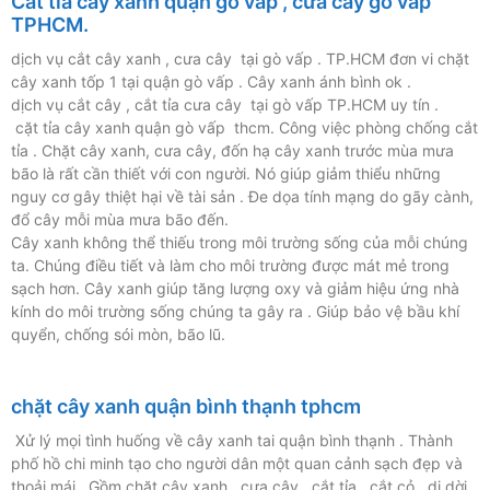
Cắt tỉa cây xanh quận gò vấp , cưa cây gò vấp
TPHCM.
dịch vụ cắt cây xanh , cưa cây tại gò vấp . TP.HCM đơn vi chặt
cây xanh tốp 1 tại quận gò vấp . Cây xanh ánh bình ok .
dịch vụ cắt cây , cắt tỉa cưa cây tại gò vấp TP.HCM uy tín .
cặt tỉa cây xanh quận gò vấp thcm. Công việc phòng chống cắt
tỉa . Chặt cây xanh, cưa cây, đốn hạ cây xanh trước mùa mưa
bão là rất cần thiết với con người. Nó giúp giảm thiểu những
nguy cơ gây thiệt hại về tài sản . Đe dọa tính mạng do gãy cành,
đổ cây mỗi mùa mưa bão đến.
Cây xanh không thể thiếu trong môi trường sống của mỗi chúng
ta. Chúng điều tiết và làm cho môi trường được mát mẻ trong
sạch hơn. Cây xanh giúp tăng lượng oxy và giảm hiệu ứng nhà
kính do môi trường sống chúng ta gây ra . Giúp bảo vệ bầu khí
quyển, chống sói mòn, bão lũ.
chặt cây xanh quận bình thạnh tphcm
Xử lý mọi tình huống về cây xanh tai quận bình thạnh . Thành
phố hồ chi minh tạo cho người dân một quan cảnh sạch đẹp và
thoải mái . Gồm chặt cây xanh , cưa cây , cắt tỉa , cắt cỏ , di dời