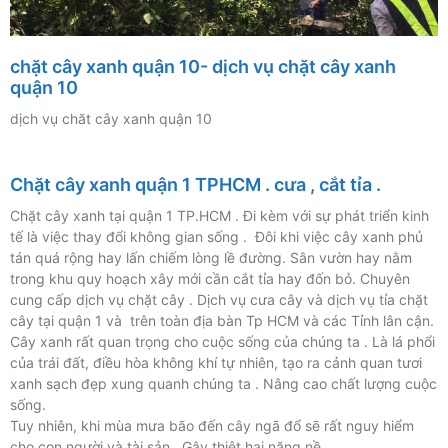
chặt cây xanh quận 10- dịch vụ chặt cây xanh
quận 10
dịch vụ chăt cây xanh quận 10
Chặt cây xanh quận 1 TPHCM . cưa , cắt tỉa .
Chặt cây xanh tại quận 1 TP.HCM . Đi kèm với sự phát triển kinh
tế là việc thay đổi không gian sống . Đôi khi việc cây xanh phủ
tán quá rộng hay lấn chiếm lòng lề đường. Sân vườn hay nằm
trong khu quy hoạch xây mới cần cắt tỉa hay đốn bỏ. Chuyên
cung cấp dịch vụ chặt cây . Dịch vụ cưa cây và dịch vụ tỉa chặt
cây tại quận 1 và trên toàn địa bàn Tp HCM và các Tỉnh lân cận.
Cây xanh rất quan trọng cho cuộc sống của chúng ta . Là lá phổi
của trái đất, điều hòa không khí tự nhiên, tạo ra cảnh quan tươi
xanh sạch đẹp xung quanh chúng ta . Nâng cao chất lượng cuộc
sống.
Tuy nhiên, khi mùa mưa bão đến cây ngã đổ sẽ rất nguy hiểm
cho con người và tài sản . Gây thiệt hại nặng nề.