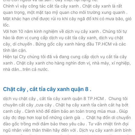
Chính vì vậy công tác cắt tỉa cây xanh . Chặt cây xanh là rất
quan trọng, một mặt tạo mỹ quan cho môi trường xung quanh .
Mặt khác hạn chế được rủi ro khi cây ngã đổ khi có mưa bão, gió
lốc.
Với hơn 10 năm kinh nghiệm về dịch vụ cây xanh . Chúng tôi tự
hào là đơn vị cung cấp dịch vụ cắt tỉa cây xanh, dịch vụ chặt
cây, di chuyển . Bứng gốc cây xanh hàng đầu TP.HCM và các
tỉnh lân cận.
Hiện tại Cty chúng tôi đã và đang cung cấp dịch vụ cắt tỉa cây
xanh . Chặt cây xanh cho hàng nghìn đơn vị, nhà máy, xí nghiệp,
nhà dân…trên cả nước.
Chặt cây , cắt tỉa cây xanh quận 8 .
dịch vụ chặt cây , cắt tỉa cây xanh quận 8 TP.HCM . Chung tôi
chuyên cắt cây ,cưa cây . Chặt hạ cây xanh tỉa cành cắt hạ bớt
canh cây . Cành khô để đảm bảo an toàn trong mùa mua . Giúp
cây đc đẹp hơn loại bổ những cành già . Chặt hạ đốn di chuyển
đào gốc trồng mới đảm bảo theo yêu câu . Tư vấn nhiệt tình đọi
ngũ nhân viên thân thiên hãy đến với . Dịch vụ cây xanh ánh bình