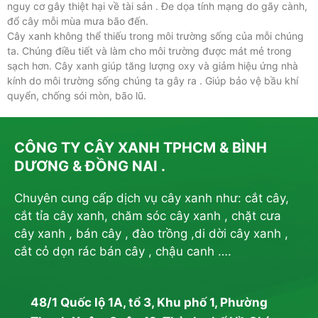
nguy cơ gây thiệt hại về tài sản . Đe dọa tính mạng do gãy cành,
đổ cây mỗi mùa mưa bão đến.
Cây xanh không thể thiếu trong môi trường sống của mỗi chúng
ta. Chúng điều tiết và làm cho môi trường được mát mẻ trong
sạch hơn. Cây xanh giúp tăng lượng oxy và giảm hiệu ứng nhà
kính do môi trường sống chúng ta gây ra . Giúp bảo vệ bầu khí
quyển, chống sói mòn, bão lũ.
CÔNG TY CÂY XANH TPHCM & BÌNH
DƯƠNG & ĐỒNG NAI .
Chuyên cung cấp dịch vụ cây xanh như: cắt cây,
cắt tỉa cây xanh, chăm sóc cây xanh , chặt cưa
cây xanh , bán cây , đào trồng ,di dời cây xanh ,
cắt cỏ dọn rác bán cây , chậu canh ….
48/1 Quốc lộ 1A, tổ 3, Khu phố 1, Phường