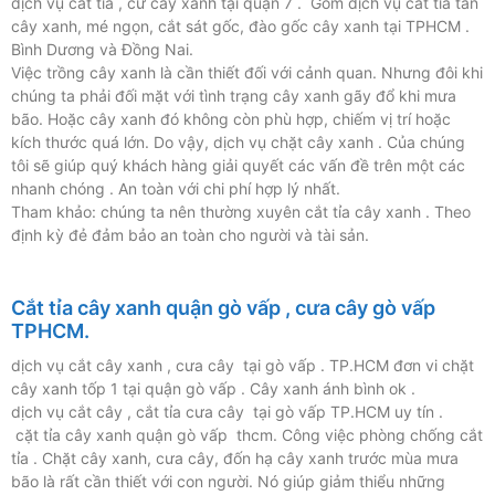
dịch vụ cắt tỉa , cư cây xanh tại quận 7 . Gồm dịch vụ cắt tỉa tán
cây xanh, mé ngọn, cắt sát gốc, đào gốc cây xanh tại TPHCM .
Bình Dương và Đồng Nai.
Việc trồng cây xanh là cần thiết đối với cảnh quan. Nhưng đôi khi
chúng ta phải đối mặt với tình trạng cây xanh gãy đổ khi mưa
bão. Hoặc cây xanh đó không còn phù hợp, chiếm vị trí hoặc
kích thước quá lớn. Do vậy, dịch vụ chặt cây xanh . Của chúng
tôi sẽ giúp quý khách hàng giải quyết các vấn đề trên một các
nhanh chóng . An toàn với chi phí hợp lý nhất.
Tham khảo: chúng ta nên thường xuyên cắt tỉa cây xanh . Theo
định kỳ đẻ đảm bảo an toàn cho người và tài sản.
Cắt tỉa cây xanh quận gò vấp , cưa cây gò vấp
TPHCM.
dịch vụ cắt cây xanh , cưa cây tại gò vấp . TP.HCM đơn vi chặt
cây xanh tốp 1 tại quận gò vấp . Cây xanh ánh bình ok .
dịch vụ cắt cây , cắt tỉa cưa cây tại gò vấp TP.HCM uy tín .
cặt tỉa cây xanh quận gò vấp thcm. Công việc phòng chống cắt
tỉa . Chặt cây xanh, cưa cây, đốn hạ cây xanh trước mùa mưa
bão là rất cần thiết với con người. Nó giúp giảm thiểu những