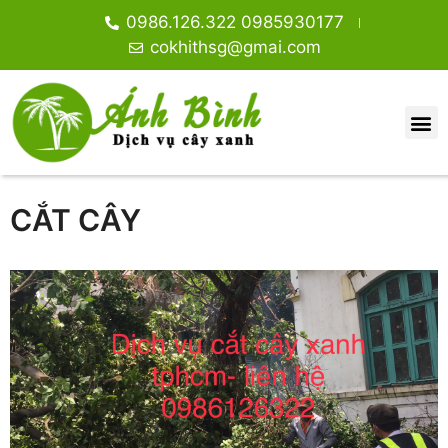
0986.126.322 0985930177
cokhithsg@gmai.com
CẮT CÂY