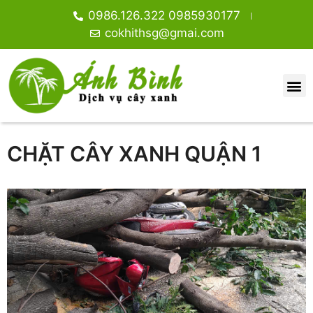
0986.126.322 0985930177
cokhithsg@gmai.com
CHẶT CÂY XANH QUẬN 1