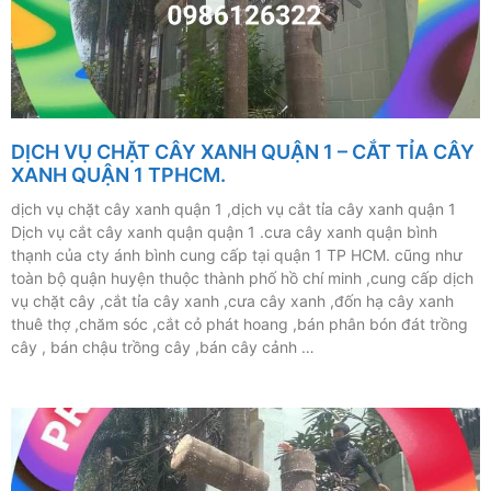
DỊCH VỤ CHẶT CÂY XANH QUẬN 1 – CẮT TỈA CÂY
XANH QUẬN 1 TPHCM.
dịch vụ chặt cây xanh quận 1 ,dịch vụ cắt tỉa cây xanh quận 1
Dịch vụ cắt cây xanh quận quận 1 .cưa cây xanh quận bình
thạnh của cty ánh bình cung cấp tại quận 1 TP HCM. cũng như
toàn bộ quận huyện thuộc thành phố hồ chí minh ,cung cấp dịch
vụ chặt cây ,cắt tỉa cây xanh ,cưa cây xanh ,đốn hạ cây xanh
thuê thợ ,chăm sóc ,cắt cỏ phát hoang ,bán phân bón đát trồng
cây , bán chậu trồng cây ,bán cây cảnh …