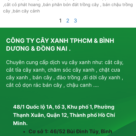
,cắt cỏ phát hoang ,bán phân bón đát trồng cây , bán chậu trồng
cây ,bán cây cảnh
1
2
3
CÔNG TY CÂY XANH TPHCM & BÌNH
DƯƠNG & ĐỒNG NAI .
Chuyên cung cấp dịch vụ cây xanh như: cắt cây,
cắt tỉa cây xanh, chăm sóc cây xanh , chặt cưa
cây xanh , bán cây , đào trồng ,di dời cây xanh ,
cắt cỏ dọn rác bán cây , chậu canh ….
48/1 Quốc lộ 1A, tổ 3, Khu phố 1, Phường
Thạnh Xuân, Quận 12, Thành phố Hồ Chí
Minh.
Cơ sở 1: 46/52 Bùi Đình Túy, Bình