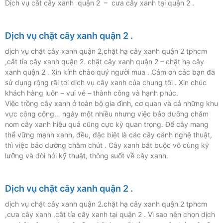
Dịch vụ cắt cây xanh quận 2 – cưa cây xanh tại quận 2 .
Dịch vụ chặt cây xanh quận 2 .
dịch vụ chặt cây xanh quận 2,chặt hạ cây xanh quận 2 tphcm
,cắt tỉa cây xanh quận 2. chặt cây xanh quận 2 – chặt hạ cây
xanh quận 2 . Xin kính chào quý người mua . Cảm ơn các bạn đã
sử dụng rộng rãi tơi dịch vụ cây xanh của chung tôi . Xin chúc
khách hàng luôn – vui vẻ – thành công và hạnh phúc.
Việc trồng cây xanh ở toàn bộ gia đình, cơ quan và cả những khu
vực công cộng… ngày một nhiều nhưng việc bảo dưỡng chăm
nom cây xanh hiệu quả cũng cực kỳ quan trọng. Để cây mang
thể vững mạnh xanh, đều, đặc biệt là các cây cảnh nghệ thuật,
thì việc bảo dưỡng chăm chút . Cây xanh bắt buộc vô cùng kỹ
lưỡng và đòi hỏi kỹ thuật, thông suốt về cây xanh.
Dịch vụ chặt cây xanh quận 2 .
dịch vụ chặt cây xanh quận 2.chặt hạ cây xanh quận 2 tphcm
,cưa cây xanh ,cắt tỉa cây xanh tại quận 2 . Vì sao nên chọn dịch