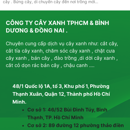
cây . Bứng cây, di chuyển cây đến nơi trồng mới…
CÔNG TY CÂY XANH TPHCM & BÌNH
DƯƠNG & ĐỒNG NAI .
Chuyên cung cấp dịch vụ cây xanh như: cắt cây,
cắt tỉa cây xanh, chăm sóc cây xanh , chặt cưa
cây xanh , bán cây , đào trồng ,di dời cây xanh ,
cắt cỏ dọn rác bán cây , chậu canh ….
48/1 Quốc lộ 1A, tổ 3, Khu phố 1, Phường
Thạnh Xuân, Quận 12, Thành phố Hồ Chí
Minh.
Cơ sở 1: 46/52 Bùi Đình Túy, Bình
Thạnh, TP. Hồ Chí Minh
Cơ sở 2: 89 đường 12 phường thảo điền