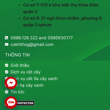
Cơ sở 7: 512 b khu biệt thự thảo điền
quận 2
Cơ sở 8: 21 ngô thừa nhiệm ,phường 6
quận 3 tphcm
0986.126.322 and 0985930177
cokhithsg@gmail.com
THÔNG TIN
Giới thiệu
Dịch vụ cắt cây
Dịch vụ cắt tỉa cây xanh
Đốn hạ cây xanh
Tin tức