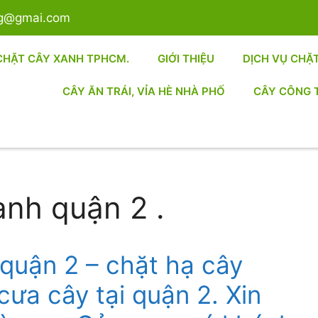
sg@gmai.com
CHẶT CÂY XANH TPHCM.
GIỚI THIỆU
DỊCH VỤ CHẶ
CÂY ĂN TRÁI, VỈA HÈ NHÀ PHỐ
CÂY CÔNG 
anh quận 2 .
 quận 2 – chặt hạ cây
 cưa cây tại quận 2. Xin