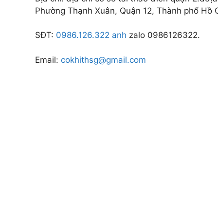
Phường Thạnh Xuân, Quận 12, Thành phố Hồ C
SĐT:
0986.126.322 anh
zalo 0986126322.
Email:
cokhithsg@gmail.com
CÔNG TY CÂY XANH TP
DƯƠNG & ĐỒNG NAI .
Chuyên cung cấp dịch vụ cây xanh như: cắt
chăm sóc cây xanh , chặt cưa cây xanh , b
cây xanh , cắt cỏ dọn rác bán cây , chậu 