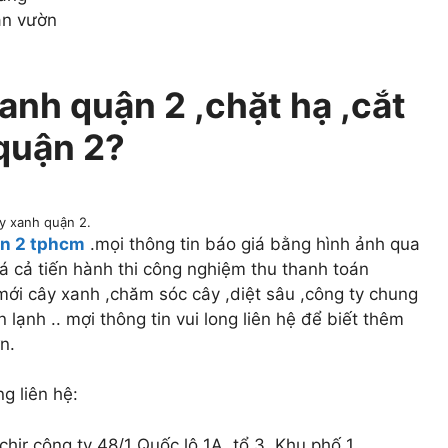
ân vườn
anh quận 2 ,chặt hạ ,cắt
 quận 2?
y xanh quận 2.
ận 2 tphcm
.mọi thông tin báo giá bằng hình ảnh qua
giá cả tiến hành thi công nghiệm thu thanh toán
g mới cây xanh ,chăm sóc cây ,diệt sâu ,công ty chung
 lạnh .. mợi thông tin vui long liên hệ để biết thêm
n.
ng liên hệ:
chir công ty 48/1 Quốc lộ 1A, tổ 3, Khu phố 1,