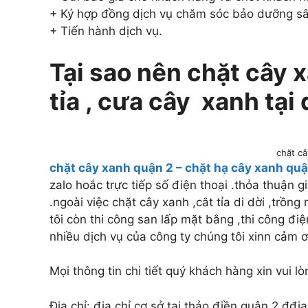
+ Ký hợp đồng dịch vụ chăm sóc bảo dưỡng s
+ Tiến hành dịch vụ.
Tại sao nên chặt cây x
tỉa , cưa cây xanh tại
chặt câ
chặt cây xanh quận 2 – chặt hạ cây xanh qu
zalo hoắc trực tiếp số điện thoại .thỏa thuận 
.ngoài việc chặt cây xanh ,cắt tỉa di dời ,trồn
tôi còn thi công san lấp mặt bằng ,thi công điện
nhiều dịch vụ của công ty chúng tôi xinn cảm ơ
Mọi thông tin chi tiết quý khách hàng xin vui lò
Địa chỉ: địa chỉ cơ sở tai thảo điền quận 2.đđịa