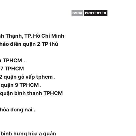
ường Thạnh Xuân, Quận 12,
nh Thạnh, TP. Hồ Chí Minh
hảo điền quận 2 TP thủ
nh TPHCM .
n 7 TPHCM
2 quận gò vấp tphcm .
 quận 9 TPHCM .
5 quận bình thanh TPHCM
 hòa đồng nai .
 bình hưng hòa a quận