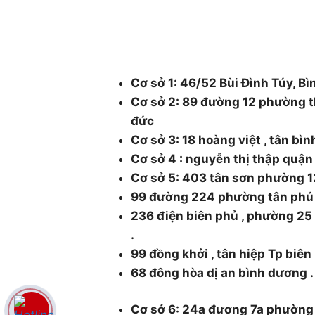
48/1 Quốc lộ 1A, tổ 3, Khu phố 1, Ph
Thành phố Hồ Chí Minh.
Cơ sở 1: 46/52 Bùi Đình Túy, Bì
Cơ sở 2: 89 đường 12 phường t
đức
Cơ sở 3: 18 hoàng việt , tân bì
Cơ sở 4 : nguyễn thị thập quậ
Cơ sở 5: 403 tân sơn phường 1
99 đường 224 phường tân phú
236 điện biên phủ , phường 2
.
99 đồng khởi , tân hiệp Tp biên
68 đông hòa dị an bình dương .
Cơ sở 6: 24a đương 7a phường