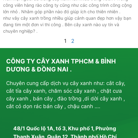
công viên hàng rào công ty cũng như các công trình công cộng
lớn nhỏ . Nhằm góp phần nào đó giúp ích cho thiên nhiên .
như vây cây xanh trồng nhiều giúp cảnh quan đẹp hơn vậy bạn
đang tim một đơn vi thi công . Bên cây xanh nào uy tín và
chuyên nghiệp? .
1
2
CÔNG TY CÂY XANH TPHCM & BÌNH
DƯƠNG & ĐỒNG NAI .
Chuyên cung cấp dịch vụ cây xanh như: cắt cây,
cắt tỉa cây xanh, chăm sóc cây xanh , chặt cưa
cây xanh , bán cây , đào trồng ,di dời cây xanh ,
cắt cỏ dọn rác bán cây , chậu canh ….
48/1 Quốc lộ 1A, tổ 3, Khu phố 1, Phường
Thạnh Xuân, Quận 12, Thành phố Hồ Chí