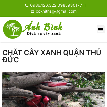
0986.126.322 0985930177
cokhithsg@gmai.com
CHĂT CÂY XANH QUẬN THỦ
ĐỨC