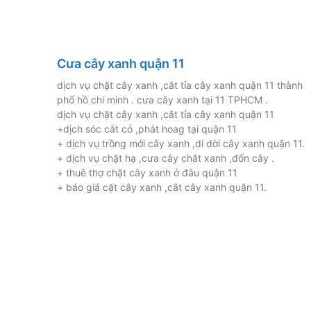
Cưa cây xanh quận 11
dịch vụ chặt cây xanh ,căt tỉa cây xanh quận 11 thành
phố hồ chí minh . cưa cây xanh tại 11 TPHCM .
dịch vụ chặt cây xanh ,cắt tỉa cây xanh quận 11
+dịch sóc cắt cỏ ,phát hoag tại quận 11
+ dịch vụ trồng mới cây xanh ,di dời cây xanh quận 11.
+ dịch vụ chặt hạ ,cưa cây chăt xanh ,đốn cây .
+ thuê thợ chặt cây xanh ở đâu quận 11
+ báo giá cặt cây xanh ,cắt cây xanh quận 11.