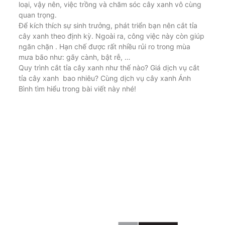
loại, vậy nên, việc trồng và chăm sóc cây xanh vô cùng
quan trọng.
Để kích thích sự sinh trưởng, phát triển bạn nên cắt tỉa
cây xanh theo định kỳ. Ngoài ra, công việc này còn giúp
ngăn chặn . Hạn chế được rất nhiều rủi ro trong mùa
mưa bão như: gãy cành, bật rễ, …
Quy trình cắt tỉa cây xanh như thế nào? Giá dịch vụ cắt
tỉa cây xanh bao nhiêu? Cùng dịch vụ cây xanh Ánh
Bình tìm hiểu trong bài viết này nhé!
THÔNG TIN
HCM & BÌNH
Giới thiệu
Dịch vụ cắt cây
 cây, cắt tỉa cây xanh,
Dịch vụ cắt tỉa cây xanh
án cây , đào trồng ,di dời
Đốn hạ cây xanh
canh ….
Tin tức