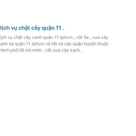
Dịch vụ chặt cây quận 11 .
ịch vụ chặt cây xanh quận 11 tphcm , cắt tỉa , cưa cây
anh tại quận 11 tphcm và tất cả các quận huyện thuộc
hành phố hồ chí minh , cắt cưa cây xanh .