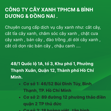
CÔNG TY CÂY XANH TPHCM & BÌNH
DƯƠNG & ĐỒNG NAI .
Chuyên cung cấp dịch vụ cây xanh như: cắt cây,
cắt tỉa cây xanh, chăm sóc cây xanh , chặt cưa
cây xanh , bán cây , đào trồng ,di dời cây xanh ,
cắt cỏ dọn rác bán cây , chậu canh ….
48/1 Quốc lộ 1A, tổ 3, Khu phố 1, Phường
Thạnh Xuân, Quận 12, Thành phố Hồ Chí
Minh.
Cơ sở 1: 46/52 Bùi Đình Túy, Bình
Thạnh, TP. Hồ Chí Minh
Cơ sở 2: 89 đường 12 phường thảo điền
quận 2 TP thủ đức
Cơ sở 3: 18 hoàng việt , tân bình