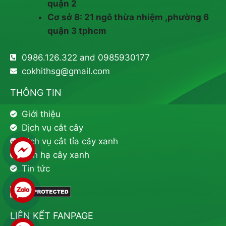
quận 2
Cơ sở 8: 21 ngô thừa nhiệm ,phường 6
quận 3 tphcm
0986.126.322 and 0985930177
cokhithsg@gmail.com
THÔNG TIN
Giới thiệu
Dịch vụ cắt cây
Dịch vụ cắt tỉa cây xanh
Đốn hạ cây xanh
Tin tức
LIÊN KẾT FANPAGE