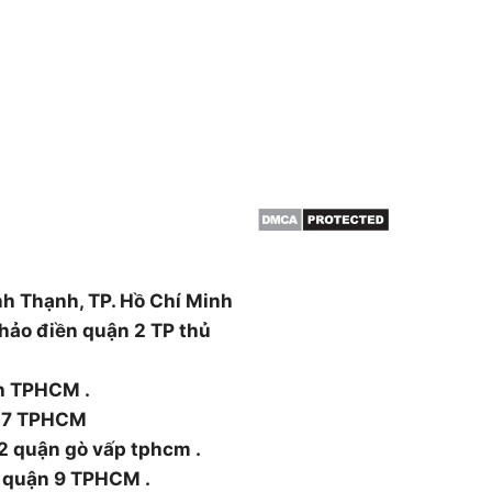
THÔNG TIN
HCM & BÌNH
Giới thiệu
Dịch vụ cắt cây
 cây, cắt tỉa cây xanh,
Dịch vụ cắt tỉa cây xanh
án cây , đào trồng ,di dời
Đốn hạ cây xanh
canh ….
Tin tức
ường Thạnh Xuân, Quận 12,
nh Thạnh, TP. Hồ Chí Minh
hảo điền quận 2 TP thủ
nh TPHCM .
n 7 TPHCM
2 quận gò vấp tphcm .
 quận 9 TPHCM .