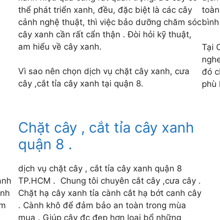
thể phát triển xanh, đều, đặc biệt là các cây
toàn
cảnh nghệ thuật, thì việc bảo dưỡng chăm sóc
bình
cây xanh cần rất cẩn thận . Đòi hỏi kỹ thuật,
am hiểu về cây xanh.
Tại 
nghe
Vì sao nên chọn dịch vụ chặt cây xanh, cưa
đó c
cây ,cắt tỉa cây xanh tại quận 8.
phù 
Chặt cây , cắt tỉa cây xanh
quận 8 .
dịch vụ chặt cây , cắt tỉa cây xanh quận 8
anh
TP.HCM . Chung tôi chuyên cắt cây ,cưa cây .
anh
Chặt hạ cây xanh tỉa cành cắt hạ bớt canh cây
ăm
. Cành khô để đảm bảo an toàn trong mùa
mua . Giúp cây đc đẹp hơn loại bổ những