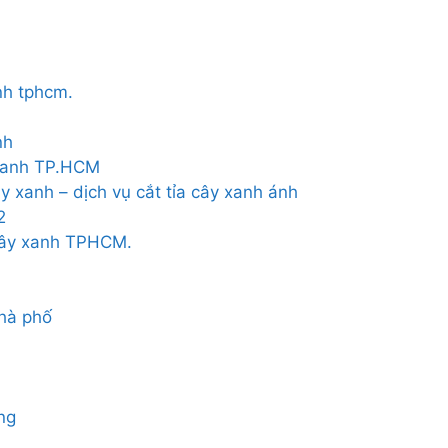
nh tphcm.
nh
 xanh TP.HCM
ây xanh – dịch vụ cắt tỉa cây xanh ánh
2
cây xanh TPHCM.
nhà phố
ng