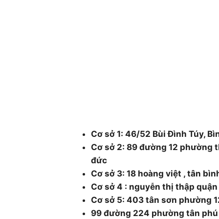
CÔNG TY CÂY XANH TP
DƯƠNG & ĐỒNG NAI .
Chuyên cung cấp dịch vụ cây xanh như: cắt
chăm sóc cây xanh , chặt cưa cây xanh , b
cây xanh , cắt cỏ dọn rác bán cây , chậu 
48/1 Quốc lộ 1A, tổ 3, Khu phố 1, Ph
Thành phố Hồ Chí Minh.
Cơ sở 1: 46/52 Bùi Đình Túy, Bì
Cơ sở 2: 89 đường 12 phường t
đức
Cơ sở 3: 18 hoàng việt , tân bì
Cơ sở 4 : nguyễn thị thập quậ
Cơ sở 5: 403 tân sơn phường 1
99 đường 224 phường tân phú