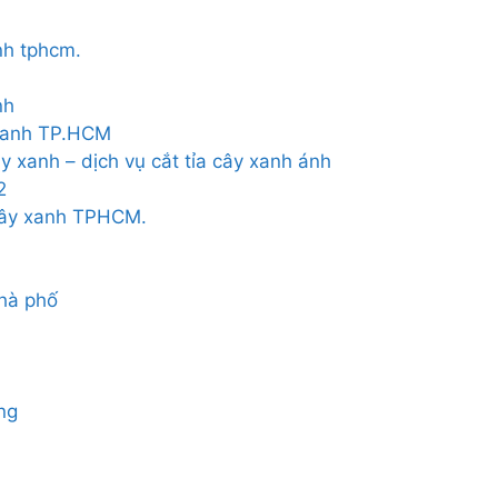
nh tphcm.
nh
 xanh TP.HCM
ây xanh – dịch vụ cắt tỉa cây xanh ánh
2
cây xanh TPHCM.
nhà phố
ng