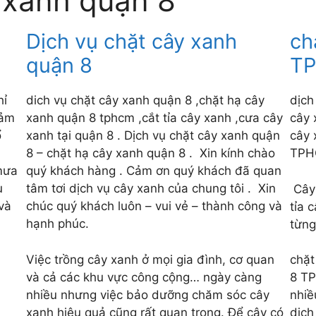
 xanh quận 8
Dịch vụ chặt cây xanh
ch
quận 8
TP
hỉ
dich vụ chặt cây xanh quận 8 ,chặt hạ cây
dịch
đảm
xanh quận 8 tphcm ,cắt tỉa cây xanh ,cưa cây
cây 
ổ
xanh tại quận 8 . Dịch vụ chặt cây xanh quận
cây 
8 – chặt hạ cây xanh quận 8 . Xin kính chào
TPH
mưa
quý khách hàng . Cảm ơn quý khách đã quan
u
tâm tơi dịch vụ cây xanh của chung tôi . Xin
Cây 
và
chúc quý khách luôn – vui vẻ – thành công và
tỉa 
hạnh phúc.
từng
Việc trồng cây xanh ở mọi gia đình, cơ quan
chặt
và cả các khu vực công cộng… ngày càng
8 TP
nhiều nhưng việc bảo dưỡng chăm sóc cây
nhiề
xanh hiệu quả cũng rất quan trọng. Để cây có
dịch