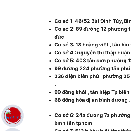
48/1 Quốc lộ 1A, tổ 3, Khu phố 1, Ph
Thành phố Hồ Chí Minh.
Cơ sở 1: 46/52 Bùi Đình Túy, Bì
Cơ sở 2: 89 đường 12 phường t
đức
Cơ sở 3: 18 hoàng việt , tân bì
Cơ sở 4 : nguyễn thị thập quậ
Cơ sở 5: 403 tân sơn phường 1
99 đường 224 phường tân phú
236 điện biên phủ , phường 2
.
99 đồng khởi , tân hiệp Tp biên
68 đông hòa dị an bình dương .
Cơ sở 6: 24a đương 7a phường
bình tân tphcm