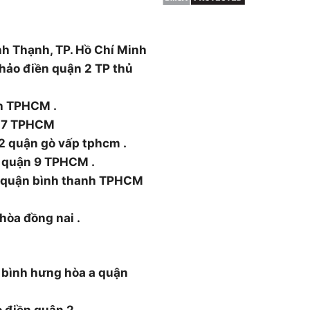
ường Thạnh Xuân, Quận 12,
nh Thạnh, TP. Hồ Chí Minh
hảo điền quận 2 TP thủ
nh TPHCM .
n 7 TPHCM
2 quận gò vấp tphcm .
 quận 9 TPHCM .
5 quận bình thanh TPHCM
 hòa đồng nai .
 bình hưng hòa a quận