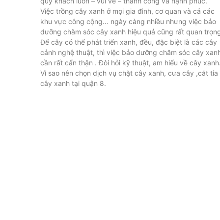
quý khách luôn – vui vẻ – thành công và hạnh phúc.
Việc trồng cây xanh ở mọi gia đình, cơ quan và cả các
khu vực công cộng… ngày càng nhiều nhưng việc bảo
dưỡng chăm sóc cây xanh hiệu quả cũng rất quan trọng
Để cây có thể phát triển xanh, đều, đặc biệt là các cây
cảnh nghệ thuật, thì việc bảo dưỡng chăm sóc cây xan
cần rất cẩn thận . Đòi hỏi kỹ thuật, am hiểu về cây xanh
Vì sao nên chọn dịch vụ chặt cây xanh, cưa cây ,cắt tỉa
cây xanh tại quận 8.
CÔNG TY CÂY XANH TP
DƯƠNG & ĐỒNG NAI .
Chuyên cung cấp dịch vụ cây xanh như: cắt
chăm sóc cây xanh , chặt cưa cây xanh , b
cây xanh , cắt cỏ dọn rác bán cây , chậu 