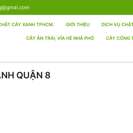
sg@gmai.com
CHẶT CÂY XANH TPHCM.
GIỚI THIỆU
DỊCH VỤ CHẶ
CÂY ĂN TRÁI, VỈA HÈ NHÀ PHỐ
CÂY CÔNG 
ANH QUẬN 8