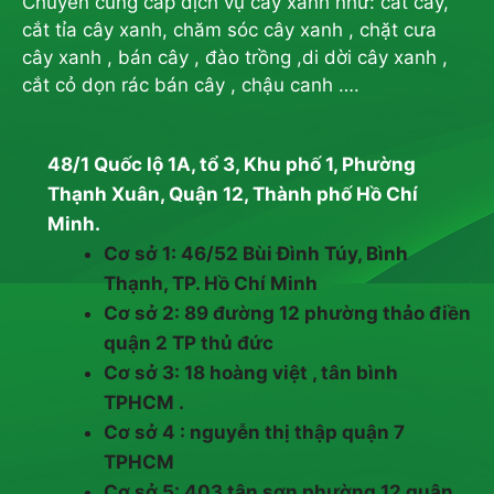
Chuyên cung cấp dịch vụ cây xanh như: cắt cây,
cắt tỉa cây xanh, chăm sóc cây xanh , chặt cưa
cây xanh , bán cây , đào trồng ,di dời cây xanh ,
cắt cỏ dọn rác bán cây , chậu canh ….
48/1 Quốc lộ 1A, tổ 3, Khu phố 1, Phường
Thạnh Xuân, Quận 12, Thành phố Hồ Chí
Minh.
Cơ sở 1: 46/52 Bùi Đình Túy, Bình
Thạnh, TP. Hồ Chí Minh
Cơ sở 2: 89 đường 12 phường thảo điền
quận 2 TP thủ đức
Cơ sở 3: 18 hoàng việt , tân bình
TPHCM .
Cơ sở 4 : nguyễn thị thập quận 7
TPHCM
Cơ sở 5: 403 tân sơn phường 12 quận