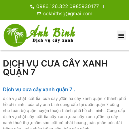
0986.126.322 0985930177
cokhithsg@gmai.com
DỊCH VỤ CƯA CÂY XANH
QUẬN 7
Dịch vụ cưa cây xanh quận 7 .
dịch vụ chặt ,cắt tỉa ,cưa cây ,đốn hạ cây xanh quận 7 thành phố
hồ chí minh . của cty ánh bình cung cấp tại quận quận 7 cũng
như toàn bộ quận huyện thuộc thành phố hồ chí minh . Cung cấp
dịch vụ chặt cây ,cắt tỉa cây xanh ,cưa cây xanh ,đốn hạ cây
xanh thuê thợ ,chăm sóc ,cắt cỏ phát hoang ,bán phân bón đát
trồng cây , bán chậu trồng cây ,bán cây cảnh …