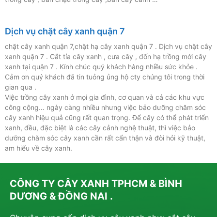
Dịch vụ chặt cây xanh quận 7
chặt cây xanh quận 7,chặt hạ cây xanh quận 7 . Dịch vụ chặt cây
xanh quận 7 . Cắt tỉa cây xanh , cưa cây , đốn hạ trồng mới cây
xanh tại quận 7 . Kính chúc quý khách hàng nhiều sức khỏe .
Cảm ơn quý khách đã tin tuỏng ủng hộ cty chúng tôi trong thời
gian qua .
Việc trồng cây xanh ở mọi gia đình, cơ quan và cả các khu vực
công cộng… ngày càng nhiều nhưng việc bảo dưỡng chăm sóc
cây xanh hiệu quả cũng rất quan trọng. Để cây có thể phát triển
xanh, đều, đặc biệt là các cây cảnh nghệ thuật, thì việc bảo
dưỡng chăm sóc cây xanh cần rất cẩn thận và đòi hỏi kỹ thuật,
am hiểu về cây xanh.
CÔNG TY CÂY XANH TPHCM & BÌNH
DƯƠNG & ĐỒNG NAI .