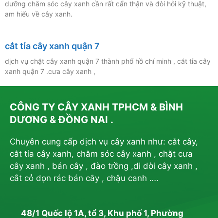
dưỡng chăm sóc cây xanh cần rất cẩn thận và đòi hỏi kỹ thuật,
am hiểu về cây xanh.
cắt tỉa cây xanh quận 7
dịch vụ chặt cây xanh quận 7 thành phố hồ chí minh , cắt tỉa cây
xanh quận 7 .cưa cây xanh ,
CÔNG TY CÂY XANH TPHCM & BÌNH
DƯƠNG & ĐỒNG NAI .
Chuyên cung cấp dịch vụ cây xanh như: cắt cây,
cắt tỉa cây xanh, chăm sóc cây xanh , chặt cưa
cây xanh , bán cây , đào trồng ,di dời cây xanh ,
cắt cỏ dọn rác bán cây , chậu canh ….
48/1 Quốc lộ 1A, tổ 3, Khu phố 1, Phường