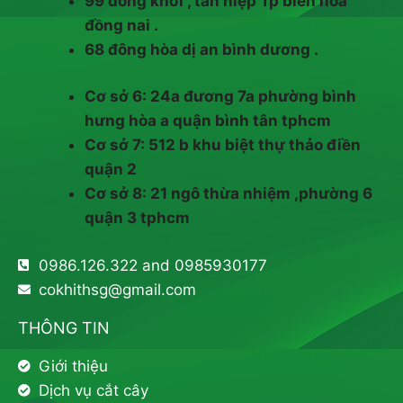
99 đồng khởi , tân hiệp Tp biên hòa
đồng nai .
68 đông hòa dị an bình dương .
Cơ sở 6: 24a đương 7a phường bình
hưng hòa a quận bình tân tphcm
Cơ sở 7: 512 b khu biệt thự thảo điền
quận 2
Cơ sở 8: 21 ngô thừa nhiệm ,phường 6
quận 3 tphcm
0986.126.322 and 0985930177
cokhithsg@gmail.com
THÔNG TIN
Giới thiệu
Dịch vụ cắt cây