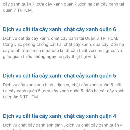
cây xanh quận 7 ,cưa cây xanh quận 7 ,đốn ha,cắt cây xanh tại
quận 7 TPHCM.
Dịch vụ cắt tỉa cây xanh, chặt cây xanh quận 6
Dịch vụ cắt tỉa cây xanh, chặt cây xanh tại Quận 6 TP. HCM.
Công việc phòng chống cắt tỉa, chặt cây xanh, cưa cây, đốn hạ
cây xanh trước mùa mưa bão là rất cần thiết với con người. Nó
giúp giảm thiểu những nguy cơ gây thiệt hại về tài
Dịch vụ cắt tỉa cây xanh, chặt cây xanh quận 5
Dịch vụ cây xanh ánh binh , dịch vụ chặt cây xanh quận 5 ,cắt
tỉa cây xanh quận 5 ,cưa cây xanh quận 5 ,đốn ha,cắt cây xanh
tại quận 5 TPHCM.
Dịch vụ cắt tỉa cây xanh, chặt cây xanh quận 4
Dịch vụ chặt cây xanh ánh binh , dịch vụ chặt cây xanh quận 4