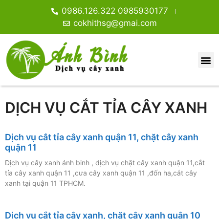
0986.126.322 0985930177
cokhithsg@gmai.com
DỊCH VỤ CẮT TỈA CÂY XANH
Dịch vụ cắt tỉa cây xanh quận 11, chặt cây xanh
quận 11
Dịch vụ cây xanh ánh binh , dịch vụ chặt cây xanh quận 11,cắt
tỉa cây xanh quận 11 ,cưa cây xanh quận 11 ,đốn ha,cắt cây
xanh tại quận 11 TPHCM.
Dịch vụ cắt tỉa cây xanh, chặt cây xanh quận 10