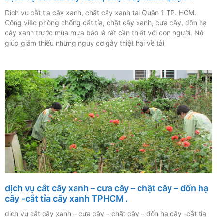
Dịch vụ cắt tỉa cây xanh, chặt cây xanh tại Quận 1 TP. HCM.
Công việc phòng chống cắt tỉa, chặt cây xanh, cưa cây, đốn hạ
cây xanh trước mùa mưa bão là rất cần thiết với con người. Nó
giúp giảm thiểu những nguy cơ gây thiệt hại về tài
dịch vụ cắt cây xanh – cưa cây – chặt cây – đốn hạ
cây -cắt tỉa cây xanh TPHCM .
dịch vụ cắt cây xanh – cưa cây – chặt cây – đốn hạ cây -cắt tỉa