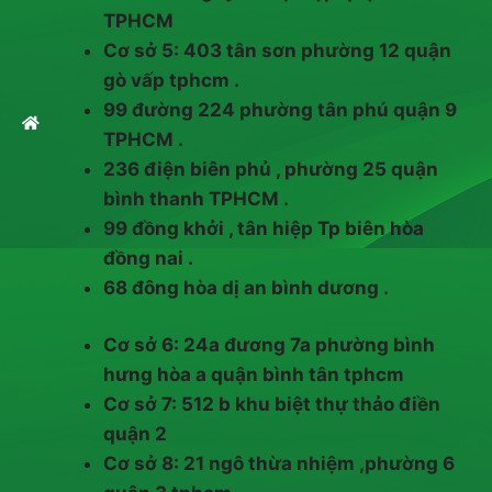
TPHCM
Cơ sở 5: 403 tân sơn phường 12 quận
gò vấp tphcm .
99 đường 224 phường tân phú quận 9
TPHCM .
236 điện biên phủ , phường 25 quận
bình thanh TPHCM .
99 đồng khởi , tân hiệp Tp biên hòa
đồng nai .
68 đông hòa dị an bình dương .
Cơ sở 6: 24a đương 7a phường bình
hưng hòa a quận bình tân tphcm
Cơ sở 7: 512 b khu biệt thự thảo điền
quận 2
Cơ sở 8: 21 ngô thừa nhiệm ,phường 6