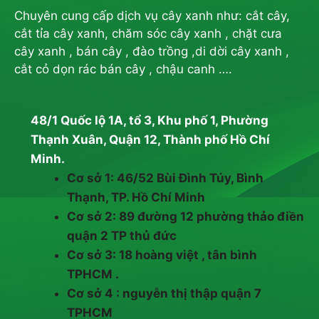
Chuyên cung cấp dịch vụ cây xanh như: cắt cây,
cắt tỉa cây xanh, chăm sóc cây xanh , chặt cưa
cây xanh , bán cây , đào trồng ,di dời cây xanh ,
cắt cỏ dọn rác bán cây , chậu canh ….
48/1 Quốc lộ 1A, tổ 3, Khu phố 1, Phường
Thạnh Xuân, Quận 12, Thành phố Hồ Chí
Minh.
Cơ sở 1: 46/52 Bùi Đình Túy, Bình
Thạnh, TP. Hồ Chí Minh
Cơ sở 2: 89 đường 12 phường thảo điền
quận 2 TP thủ đức
Cơ sở 3: 18 hoàng việt , tân bình
TPHCM .
Cơ sở 4 : nguyễn thị thập quận 7
TPHCM