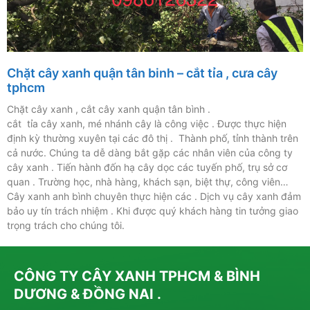
Chặt cây xanh quận tân binh – cắt tỉa , cưa cây
tphcm
Chặt cây xanh , cắt cây xanh quận tân bình .
cắt tỉa cây xanh, mé nhánh cây là công việc . Được thực hiện
định kỳ thường xuyên tại các đô thị . Thành phố, tỉnh thành trên
cả nước. Chúng ta dễ dàng bắt gặp các nhân viên của công ty
cây xanh . Tiến hành đốn hạ cây dọc các tuyến phố, trụ sở cơ
quan . Trường học, nhà hàng, khách sạn, biệt thự, công viên…
Cây xanh anh bình chuyên thực hiện các . Dịch vụ cây xanh đảm
bảo uy tín trách nhiệm . Khi được quý khách hàng tin tưởng giao
trọng trách cho chúng tôi.
CÔNG TY CÂY XANH TPHCM & BÌNH
DƯƠNG & ĐỒNG NAI .