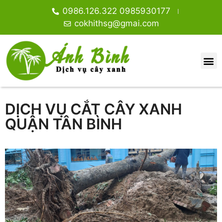
0986.126.322 0985930177
cokhithsg@gmai.com
DỊCH VỤ CẮT CÂY XANH
QUẬN TÂN BÌNH