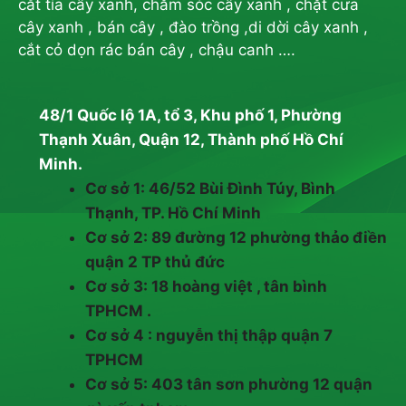
cắt tỉa cây xanh, chăm sóc cây xanh , chặt cưa
cây xanh , bán cây , đào trồng ,di dời cây xanh ,
cắt cỏ dọn rác bán cây , chậu canh ….
48/1 Quốc lộ 1A, tổ 3, Khu phố 1, Phường
Thạnh Xuân, Quận 12, Thành phố Hồ Chí
Minh.
Cơ sở 1: 46/52 Bùi Đình Túy, Bình
Thạnh, TP. Hồ Chí Minh
Cơ sở 2: 89 đường 12 phường thảo điền
quận 2 TP thủ đức
Cơ sở 3: 18 hoàng việt , tân bình
TPHCM .
Cơ sở 4 : nguyễn thị thập quận 7
TPHCM
Cơ sở 5: 403 tân sơn phường 12 quận