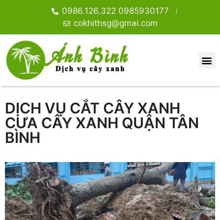
0986.126.322 0985930177
cokhithsg@gmai.com
DỊCH VỤ CẮT CÂY XANH
CƯA CÂY XANH QUẬN TÂN
BÌNH