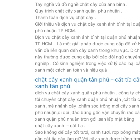
Tay nghề và đồ nghề chặt cây của ánh bình .
Quy trình chặt cây xanh quận phú nhuận .
Thanh toán dịch vụ chặt cây .
Giới thiệu về dịch vụ chặt cây xanh ánh bình tại qu
phú nhuận TP.HCM.
Dịch vụ chặt cây xanh ánh bình tại quận phú nhuậ
TP.HCM . Là một giải pháp được cung cấp để xử l
vấn đề liên quan đến cây xanh trong khu vực. Dịch
này thường được cung cấp bởi các đội ngũ chuyên
nghiệp . Có kinh nghiệm trong việc xử lý các loại c
xanh một cách an toàn và hiệu quả
chặt cây xanh quận tân phú – cắt tỉa câ
xanh tân phú
dịch vụ chặt cây xanh quận phú nhuân . công ty c
tôi chuyên chặt cây xanh quận phú nhuận ,cắt tỉa 
xanh ,mé nhánh cây ,chăm sóc trồng mới cây xanh
phú nhuận,di dơi ,đào bứng gốc vận chuyển rác câ
xanh quận phú nhuân trọn gói ,san lấp mặt bằng.
chặt cây xanh – cắt tỉa .
Sao không để cây tốt tươi, xanh tươi, rợp bóng má
cần cắt tỉa cây làm gì? Với cây xanh được trồng tr