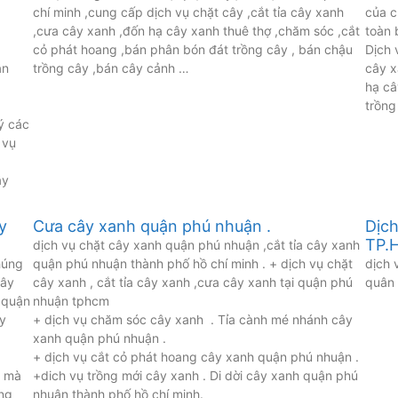
chí minh ,cung cấp dịch vụ chặt cây ,cắt tỉa cây xanh
của c
,cưa cây xanh ,đốn hạ cây xanh thuê thợ ,chăm sóc ,cắt
toàn 
cỏ phát hoang ,bán phân bón đát trồng cây , bán chậu
Dịch 
ận
trồng cây ,bán cây cảnh …
cây x
hạ câ
n
trồng
ý các
 vụ
ây
y
Cưa cây xanh quận phú nhuận .
Dịch
TP.
dịch vụ chặt cây xanh quận phú nhuận ,cắt tỉa cây xanh
húng
quận phú nhuận thành phố hồ chí minh . + dịch vụ chặt
dịch 
cây
cây xanh , cắt tỉa cây xanh ,cưa cây xanh tại quận phú
quân 
 quận
nhuận tphcm
y
+ dịch vụ chăm sóc cây xanh . Tỉa cành mé nhánh cây
xanh quận phú nhuận .
+ dịch vụ cắt cỏ phát hoang cây xanh quận phú nhuận .
t mà
+dich vụ trồng mới cây xanh . Di dời cây xanh quận phú
ong
nhuận thành phố hồ chí minh.