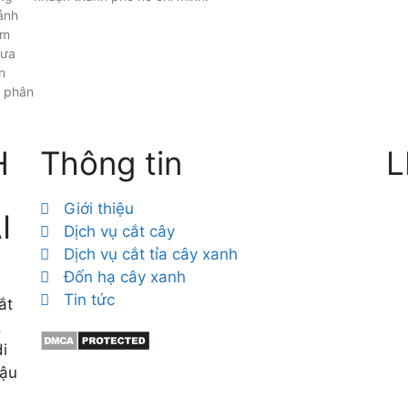
ảnh
ăm
mưa
n
i phân
H
Thông tin
L
Giới thiệu
I
Dịch vụ cắt cây
Dịch vụ cắt tỉa cây xanh
Đốn hạ cây xanh
Tin tức
ắt
,
i
hậu