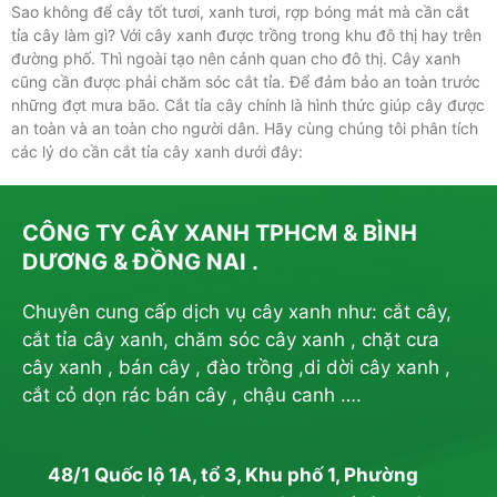
Sao không để cây tốt tươi, xanh tươi, rợp bóng mát mà cần cắt
tỉa cây làm gì? Với cây xanh được trồng trong khu đô thị hay trên
đường phố. Thì ngoài tạo nên cảnh quan cho đô thị. Cây xanh
cũng cần được phải chăm sóc cắt tỉa. Để đảm bảo an toàn trước
những đợt mưa bão. Cắt tỉa cây chính là hình thức giúp cây được
an toàn và an toàn cho người dân. Hãy cùng chúng tôi phân tích
các lý do cần cắt tỉa cây xanh dưới đây:
CÔNG TY CÂY XANH TPHCM & BÌNH
DƯƠNG & ĐỒNG NAI .
Chuyên cung cấp dịch vụ cây xanh như: cắt cây,
cắt tỉa cây xanh, chăm sóc cây xanh , chặt cưa
cây xanh , bán cây , đào trồng ,di dời cây xanh ,
cắt cỏ dọn rác bán cây , chậu canh ….
48/1 Quốc lộ 1A, tổ 3, Khu phố 1, Phường