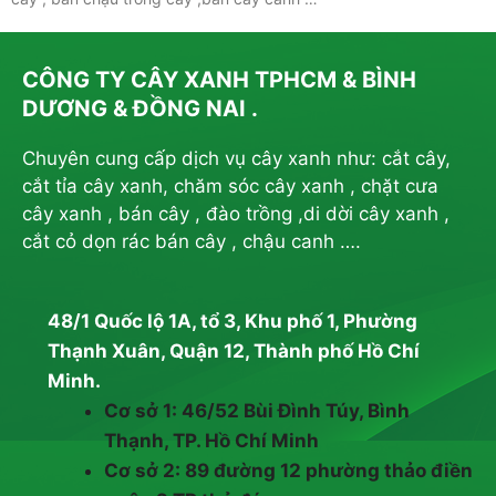
CÔNG TY CÂY XANH TPHCM & BÌNH
DƯƠNG & ĐỒNG NAI .
Chuyên cung cấp dịch vụ cây xanh như: cắt cây,
cắt tỉa cây xanh, chăm sóc cây xanh , chặt cưa
cây xanh , bán cây , đào trồng ,di dời cây xanh ,
cắt cỏ dọn rác bán cây , chậu canh ….
48/1 Quốc lộ 1A, tổ 3, Khu phố 1, Phường
Thạnh Xuân, Quận 12, Thành phố Hồ Chí
Minh.
Cơ sở 1: 46/52 Bùi Đình Túy, Bình
Thạnh, TP. Hồ Chí Minh
Cơ sở 2: 89 đường 12 phường thảo điền