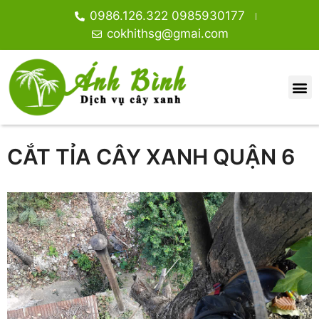
0986.126.322 0985930177
cokhithsg@gmai.com
CẮT TỈA CÂY XANH QUẬN 6