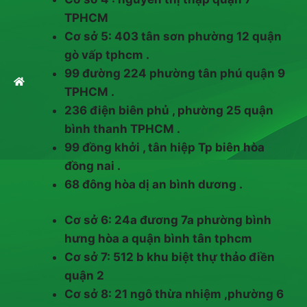
TPHCM
Cơ sở 5: 403 tân sơn phường 12 quận
gò vấp tphcm .
99 đường 224 phường tân phú quận 9
TPHCM .
236 điện biên phủ , phường 25 quận
bình thanh TPHCM .
99 đồng khởi , tân hiệp Tp biên hòa
đồng nai .
68 đông hòa dị an bình dương .
Cơ sở 6: 24a đương 7a phường bình
hưng hòa a quận bình tân tphcm
Cơ sở 7: 512 b khu biệt thự thảo điền
quận 2
Cơ sở 8: 21 ngô thừa nhiệm ,phường 6