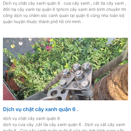
Dịch vụ chặt cây xanh quận 6 . cưa cây xanh , cắt tỉa cây xanh ,
đốn hạ cây xanh tại quận 6 tphcm cây xanh ánh bình chuyên thi
công dịch vụ chăm sóc canh quan tại quận 6 cũng như toàn bộ
quận huyện thuộc thành phố hồ chí minh .
Dịch vụ chặt cây xanh quận 6 .
dịch vụ chặt cây xanh quận 6
dịch vụ cưa cây ,cắt tỉa cây xanh quận 6 . Dịch vụ cắt cây xanh
quận 6 . Cưa cây xanh quận quận 6 của cty ánh bình cung cấp