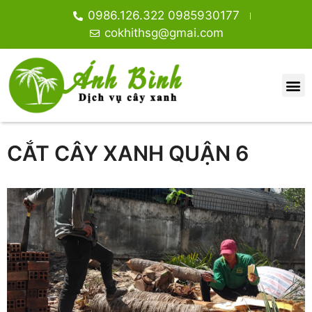
0986.126.322 0985930177
cokhithsg@gmai.com
CẮT CÂY XANH QUẬN 6