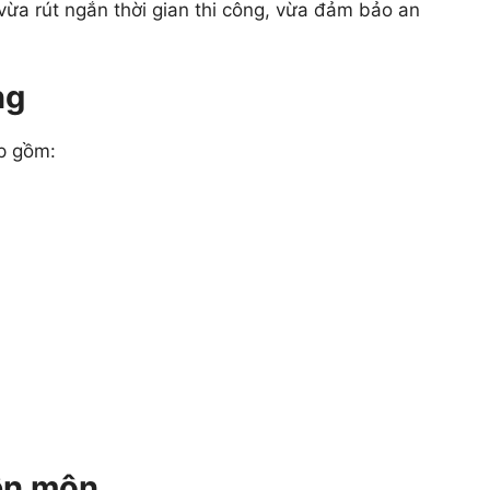
ừa rút ngắn thời gian thi công, vừa đảm bảo an
ng
ệp gồm:
ên môn