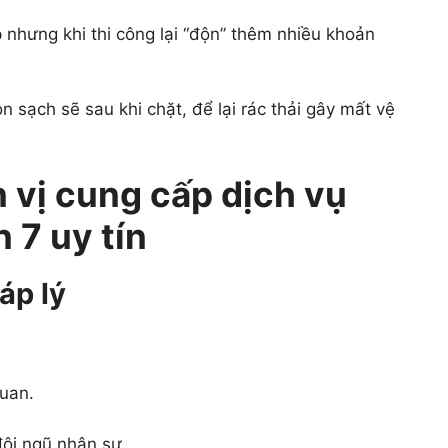
nhưng khi thi công lại “độn” thêm nhiều khoản
 sạch sẽ sau khi chặt, để lại rác thải gây mất vệ
 vị cung cấp dịch vụ
 7 uy tín
áp lý
uan.
ội ngũ nhân sự.