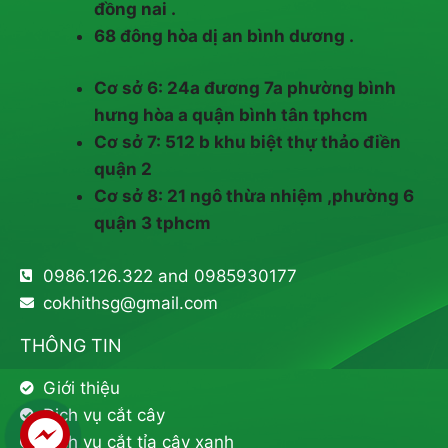
đồng nai .
68 đông hòa dị an bình dương .
Cơ sở 6: 24a đương 7a phường bình
hưng hòa a quận bình tân tphcm
Cơ sở 7: 512 b khu biệt thự thảo điền
quận 2
Cơ sở 8: 21 ngô thừa nhiệm ,phường 6
quận 3 tphcm
0986.126.322 and 0985930177
cokhithsg@gmail.com
THÔNG TIN
Giới thiệu
Dịch vụ cắt cây
Dịch vụ cắt tỉa cây xanh