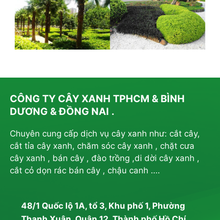
CÔNG TY CÂY XANH TPHCM & BÌNH
DƯƠNG & ĐỒNG NAI .
Chuyên cung cấp dịch vụ cây xanh như: cắt cây,
cắt tỉa cây xanh, chăm sóc cây xanh , chặt cưa
cây xanh , bán cây , đào trồng ,di dời cây xanh ,
cắt cỏ dọn rác bán cây , chậu canh ….
48/1 Quốc lộ 1A, tổ 3, Khu phố 1, Phường
Thạnh Xuân, Quận 12, Thành phố Hồ Chí