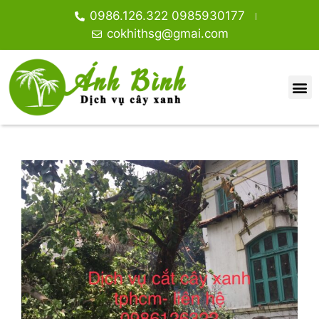
0986.126.322 0985930177
cokhithsg@gmai.com