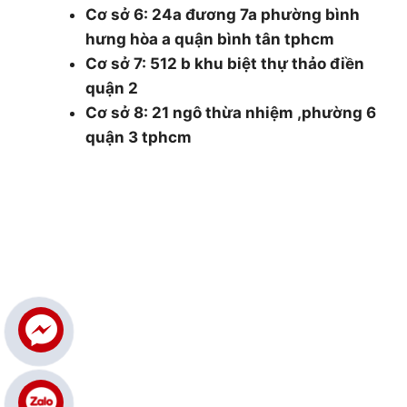
Cơ sở 6: 24a đương 7a phường bình
hưng hòa a quận bình tân tphcm
Cơ sở 7: 512 b khu biệt thự thảo điền
quận 2
Cơ sở 8: 21 ngô thừa nhiệm ,phường 6
quận 3 tphcm
0986.126.322 and 0985930177
cokhithsg@gmail.com
THÔNG TIN
Giới thiệu
Dịch vụ cắt cây
Dịch vụ cắt tỉa cây xanh
Đốn hạ cây xanh
Tin tức