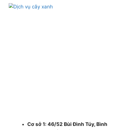
CÔNG TY CÂY XANH TPHCM & BÌNH
DƯƠNG & ĐỒNG NAI .
Chuyên cung cấp dịch vụ cây xanh như: cắt cây,
cắt tỉa cây xanh, chăm sóc cây xanh , chặt cưa
cây xanh , bán cây , đào trồng ,di dời cây xanh ,
cắt cỏ dọn rác bán cây , chậu canh ….
48/1 Quốc lộ 1A, tổ 3, Khu phố 1, Phường
Thạnh Xuân, Quận 12, Thành phố Hồ Chí
Minh.
Cơ sở 1: 46/52 Bùi Đình Túy, Bình