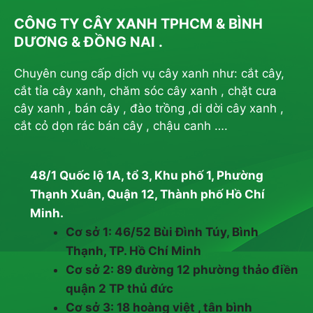
CÔNG TY CÂY XANH TPHCM & BÌNH
DƯƠNG & ĐỒNG NAI .
Chuyên cung cấp dịch vụ cây xanh như: cắt cây,
cắt tỉa cây xanh, chăm sóc cây xanh , chặt cưa
cây xanh , bán cây , đào trồng ,di dời cây xanh ,
cắt cỏ dọn rác bán cây , chậu canh ….
48/1 Quốc lộ 1A, tổ 3, Khu phố 1, Phường
Thạnh Xuân, Quận 12, Thành phố Hồ Chí
Minh.
Cơ sở 1: 46/52 Bùi Đình Túy, Bình
Thạnh, TP. Hồ Chí Minh
Cơ sở 2: 89 đường 12 phường thảo điền
quận 2 TP thủ đức
Cơ sở 3: 18 hoàng việt , tân bình