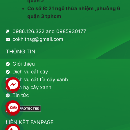
quận 2
Cơ sở 8: 21 ngô thừa nhiệm ,phường 6
quận 3 tphcm
0986.126.322 and 0985930177
cokhithsg@gmail.com
THÔNG TIN
Giới thiệu
Dịch vụ cắt cây
Dịch vụ cắt tỉa cây xanh
Đốn hạ cây xanh
Tin tức
LIÊN KẾT FANPAGE