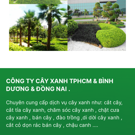
CÔNG TY CÂY XANH TPHCM & BÌNH
DƯƠNG & ĐỒNG NAI .
Chuyên cung cấp dịch vụ cây xanh như: cắt cây,
cắt tỉa cây xanh, chăm sóc cây xanh , chặt cưa
cây xanh , bán cây , đào trồng ,di dời cây xanh ,
cắt cỏ dọn rác bán cây , chậu canh ….