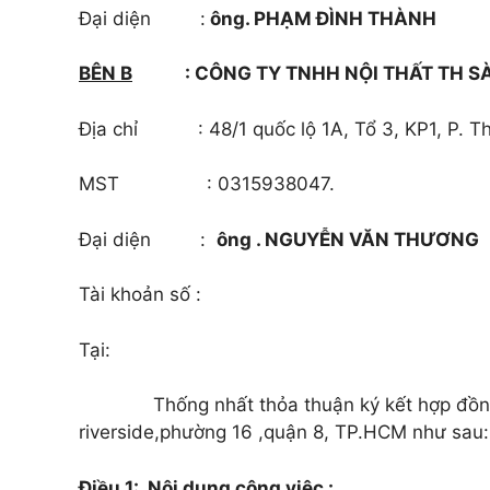
Đại diện :
ông. PHẠM ĐÌNH THÀNH
C
BÊN B
: CÔNG TY TNHH NỘI THẤT TH S
Địa chỉ : 48/1 quốc lộ 1A, Tổ 3, KP1, P. Th
MST : 0315938047.
Đại diện :
ông . NGUYỄN VĂN THƯƠNG
Tài khoản số :
Tại:
Thống nhất thỏa thuận ký kết hợp đồn
riverside,phường 16 ,quận 8, TP.HCM như sau:
Đ
iều 1
:
Nội dung công việc :