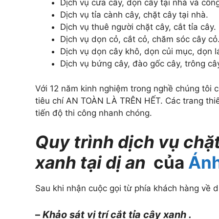
Dịch vụ cưa cây, dọn cây tại nhà và công
Dịch vụ tỉa cành cây, chặt cây tại nhà.
Dịch vụ thuê người chặt cây, cắt tỉa cây.
Dịch vụ dọn cỏ, cắt cỏ, chăm sóc cây cỏ
Dịch vụ dọn cây khô, dọn củi mục, dọn l
Dịch vụ bứng cây, đào gốc cây, trông câ
Với 12 năm kinh nghiệm trong nghề chúng tôi có
tiêu chí AN TOÀN LÀ TRÊN HẾT. Các trang thi
tiến độ thi công nhanh chóng.
Quy trình dịch vụ chặt
xanh tại dị an
của
Ánh
Sau khi nhận cuộc gọi từ phía khách hàng về dị
–
Khảo sát vị trí cắt tỉa cây xanh .