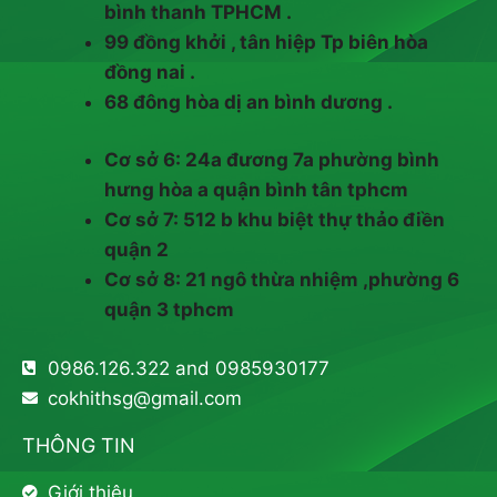
bình thanh TPHCM .
99 đồng khởi , tân hiệp Tp biên hòa
đồng nai .
68 đông hòa dị an bình dương .
Cơ sở 6: 24a đương 7a phường bình
hưng hòa a quận bình tân tphcm
Cơ sở 7: 512 b khu biệt thự thảo điền
quận 2
Cơ sở 8: 21 ngô thừa nhiệm ,phường 6
quận 3 tphcm
0986.126.322 and 0985930177
cokhithsg@gmail.com
THÔNG TIN
Giới thiệu