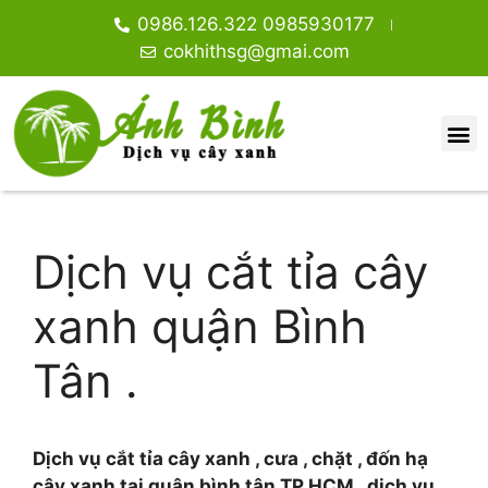
0986.126.322 0985930177
cokhithsg@gmai.com
DỊCH VỤ CHẶT CÂY XANH TPHCM.
GIỚI THIỆU
DỊCH VỤ CHẶT CÂY XANH
TIN TỨC
CƯA CÂY XANH
CÂY ĂN TRÁI, VỈA HÈ NHÀ PHỐ
CÂY CÔNG TRÌNH
CÂY HOA GIẤY
CÂY TRANG TRÍ
CÂY TRONG RŨ BAN CÔNG
Dịch vụ cắt tỉa cây
xanh quận Bình
Tân .
Dịch vụ cắt tỉa cây xanh , cưa , chặt , đốn hạ
cây xanh tại quận bình tân TP.HCM . dịch vụ