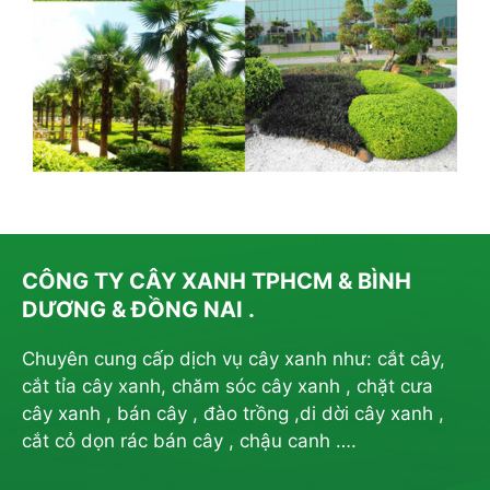
CÔNG TY CÂY XANH TPHCM & BÌNH
DƯƠNG & ĐỒNG NAI .
Chuyên cung cấp dịch vụ cây xanh như: cắt cây,
cắt tỉa cây xanh, chăm sóc cây xanh , chặt cưa
cây xanh , bán cây , đào trồng ,di dời cây xanh ,
cắt cỏ dọn rác bán cây , chậu canh ….