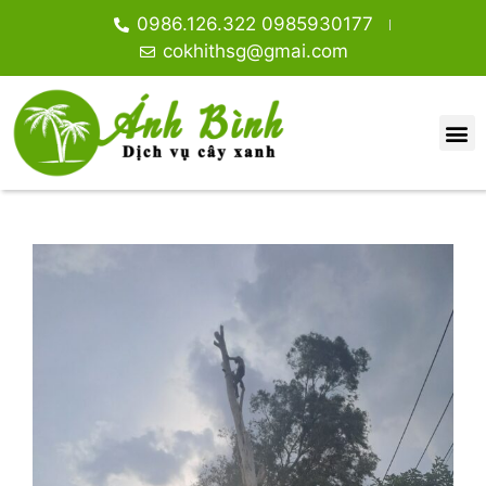
0986.126.322 0985930177
cokhithsg@gmai.com