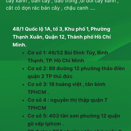
cây xanh , bán cây , đào trồng ,di dời cây xanh ,
cắt cỏ dọn rác bán cây , chậu canh ….
48/1 Quốc lộ 1A, tổ 3, Khu phố 1, Phường
Thạnh Xuân, Quận 12, Thành phố Hồ Chí
Minh.
Cơ sở 1: 46/52 Bùi Đình Túy, Bình
Thạnh, TP. Hồ Chí Minh
Cơ sở 2: 89 đường 12 phường thảo điền
quận 2 TP thủ đức
Cơ sở 3: 18 hoàng việt , tân bình
TPHCM .
Cơ sở 4 : nguyễn thị thập quận 7
TPHCM
Cơ sở 5: 403 tân sơn phường 12 quận
gò vấp tphcm .