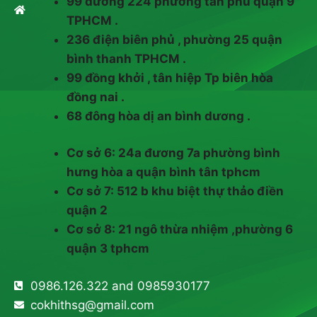
99 đường 224 phường tân phú quận 9
TPHCM .
236 điện biên phủ , phường 25 quận
bình thanh TPHCM .
99 đồng khởi , tân hiệp Tp biên hòa
đồng nai .
68 đông hòa dị an bình dương .
Cơ sở 6: 24a đương 7a phường bình
hưng hòa a quận bình tân tphcm
Cơ sở 7: 512 b khu biệt thự thảo điền
quận 2
Cơ sở 8: 21 ngô thừa nhiệm ,phường 6
quận 3 tphcm
0986.126.322 and 0985930177
cokhithsg@gmail.com