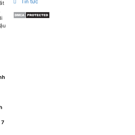
Tin tức
ắt
,
i
hậu
h
ình
nh
 7