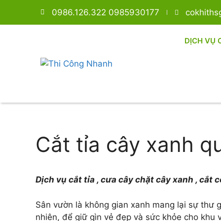
0986.126.322 0985930177
cokhith
DỊCH VỤ 
Cắt tỉa cây xanh q
Dịch vụ cắt tỉa , cưa cây chặt cây xanh , cắ
Sân vườn là không gian xanh mang lại sự thư g
nhiên, để giữ gìn vẻ đẹp và sức khỏe cho khu vư