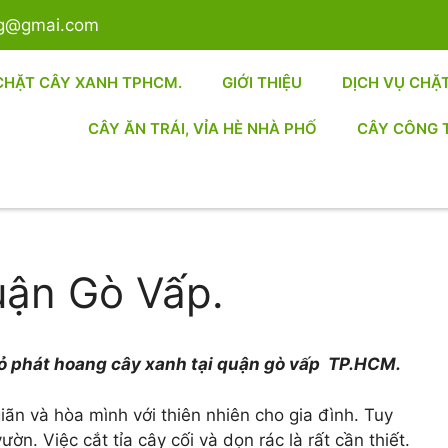
sg@gmai.com
CHẶT CÂY XANH TPHCM.
GIỚI THIỆU
DỊCH VỤ CHẶ
CÂY ĂN TRÁI, VỈA HÈ NHÀ PHỐ
CÂY CÔNG 
uận Gò Vấp.
t cỏ phát hoang cây xanh tại quận gò vấp TP.HCM.
iãn và hòa mình với thiên nhiên cho gia đình. Tuy
ờn. Việc cắt tỉa cây cối và dọn rác là rất cần thiết.