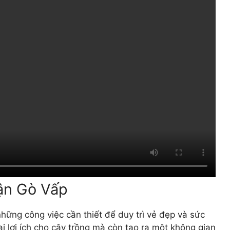
uận Gò Vấp
hững công việc cần thiết để duy trì vẻ đẹp và sức
i lợi ích cho cây trồng mà còn tạo ra một không gian