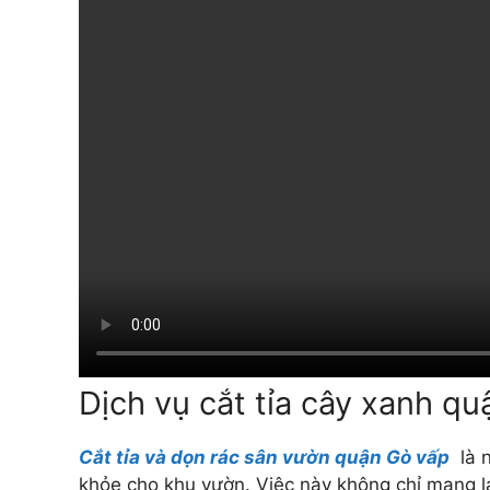
Dịch vụ cắt tỉa cây xanh q
Cắt tỉa và dọn rác sân vườn quận Gò vấp
là n
khỏe cho khu vườn. Việc này không chỉ mang lạ