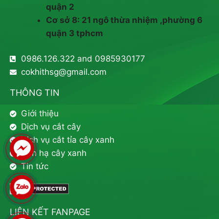
quận 2
Cơ sở 8: 21 ngô thừa nhiệm ,phường 6
quận 3 tphcm
0986.126.322 and 0985930177
cokhithsg@gmail.com
THÔNG TIN
Giới thiệu
Dịch vụ cắt cây
Dịch vụ cắt tỉa cây xanh
Đốn hạ cây xanh
Tin tức
LIÊN KẾT FANPAGE