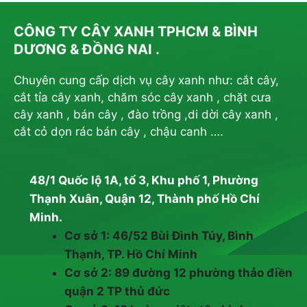
CÔNG TY CÂY XANH TPHCM & BÌNH
DƯƠNG & ĐỒNG NAI .
Chuyên cung cấp dịch vụ cây xanh như: cắt cây,
cắt tỉa cây xanh, chăm sóc cây xanh , chặt cưa
cây xanh , bán cây , đào trồng ,di dời cây xanh ,
cắt cỏ dọn rác bán cây , chậu canh ….
48/1 Quốc lộ 1A, tổ 3, Khu phố 1, Phường
Thạnh Xuân, Quận 12, Thành phố Hồ Chí
Minh.
Cơ sở 1: 46/52 Bùi Đình Túy, Bình
Thạnh, TP. Hồ Chí Minh
Cơ sở 2: 89 đường 12 phường thảo điền
quận 2 TP thủ đức