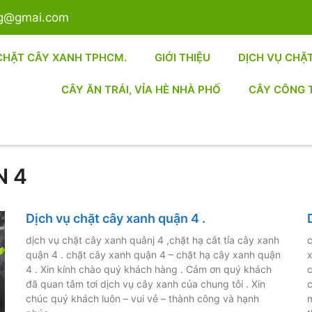
sg@gmai.com
CHẶT CÂY XANH TPHCM.
GIỚI THIỆU
DỊCH VỤ CHẶ
CÂY ĂN TRÁI, VỈA HÈ NHÀ PHỐ
CÂY CÔNG 
N 4
Dịch vụ chặt cây xanh quận 4 .
dịch vụ chặt cây xanh quânj 4 ,chặt hạ cắt tỉa cây xanh
c
quận 4 . chặt cây xanh quận 4 – chặt hạ cây xanh quận
x
4 . Xin kính chào quý khách hàng . Cảm ơn quý khách
c
đã quan tâm tơi dịch vụ cây xanh của chung tôi . Xin
c
chúc quý khách luôn – vui vẻ – thành công và hạnh
m