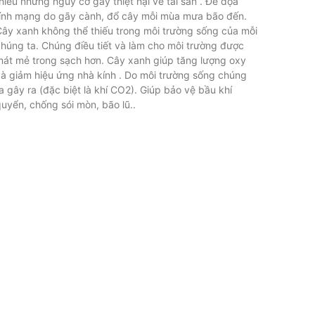
hiểu những nguy cơ gây thiệt hại về tài sản . Đe dọa
ính mạng do gãy cành, đổ cây mỗi mùa mưa bão đến.
ây xanh không thể thiếu trong môi trường sống của mỗi
húng ta. Chúng điều tiết và làm cho môi trường được
át mẻ trong sạch hơn. Cây xanh giúp tăng lượng oxy
à giảm hiệu ứng nhà kính . Do môi trường sống chúng
a gây ra (đặc biệt là khí CO2). Giúp bảo vệ bầu khí
uyển, chống sói mòn, bão lũ..