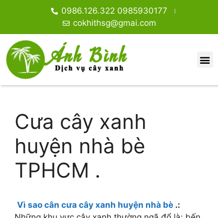
0986.126.322 0985930177
cokhithsg@gmai.com
DỊCH VỤ CHẶT CÂY XANH TPHCM.
GIỚI THIỆU
DỊCH VỤ CHẶT CÂY XANH
TIN TỨC
CƯA CÂY XANH
CÂY ĂN TRÁI, VỈA HÈ NHÀ PHỐ
CÂY CÔNG TRÌNH
CÂY HOA GIẤY
CÂY TRANG TRÍ
CÂY TRONG RŨ BAN CÔNG
Cưa cây xanh
huyện nhà bè
TPHCM .
Vì sao cân cưa cây xanh huyện nhà bè
.:
Những khu vực cây xanh thường ngã đổ là: bến