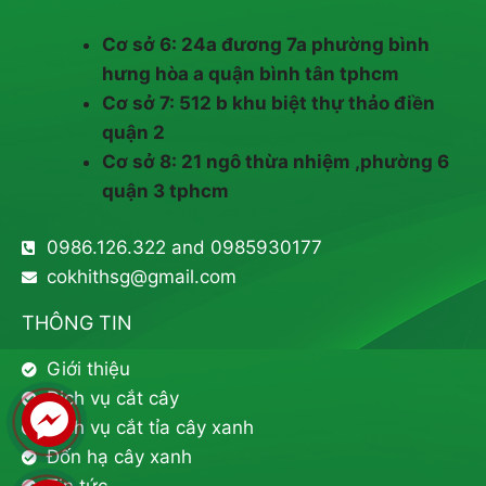
Cơ sở 6: 24a đương 7a phường bình
hưng hòa a quận bình tân tphcm
Cơ sở 7: 512 b khu biệt thự thảo điền
quận 2
Cơ sở 8: 21 ngô thừa nhiệm ,phường 6
quận 3 tphcm
0986.126.322 and 0985930177
cokhithsg@gmail.com
THÔNG TIN
Giới thiệu
Dịch vụ cắt cây
Dịch vụ cắt tỉa cây xanh
Đốn hạ cây xanh