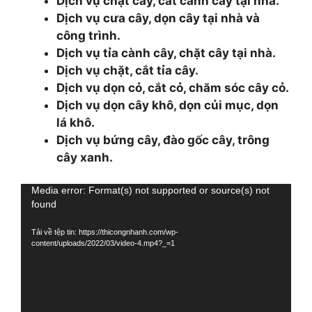
Dịch vụ chặt cây, cắt cành cây tại nhà.
Dịch vụ cưa cây, dọn cây tại nhà và
công trình.
Dịch vụ tỉa cành cây, chặt cây tại nhà.
Dịch vụ chặt, cắt tỉa cây.
Dịch vụ dọn cỏ, cắt cỏ, chăm sóc cây cỏ.
Dịch vụ dọn cây khô, dọn củi mục, dọn
lá khô.
Dịch vụ bứng cây, đào gốc cây, trông
cây xanh.
Trình
Media error: Format(s) not supported or source(s) not
found
chơi
Video
Tải về tệp tin: https://thicongnhanh.com/wp-
content/uploads/2022/03/video-4.mp4?_=1