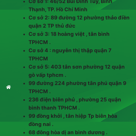
Cơ sở 1: 46/52 Bùi Đình Túy, Bình
Thạnh, TP. Hồ Chí Minh
Cơ sở 2: 89 đường 12 phường thảo điền
quận 2 TP thủ đức
Cơ sở 3: 18 hoàng việt , tân bình
TPHCM .
Cơ sở 4 : nguyễn thị thập quận 7
TPHCM
Cơ sở 5: 403 tân sơn phường 12 quận
gò vấp tphcm .
99 đường 224 phường tân phú quận 9
TPHCM .
236 điện biên phủ , phường 25 quận
bình thanh TPHCM .
99 đồng khởi , tân hiệp Tp biên hòa
đồng nai .
68 đông hòa dị an bình dương .