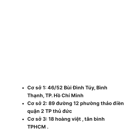
CÔNG TY CÂY XANH TPHCM & BÌNH
DƯƠNG & ĐỒNG NAI .
Chuyên cung cấp dịch vụ cây xanh như: cắt cây,
cắt tỉa cây xanh, chăm sóc cây xanh , chặt cưa
cây xanh , bán cây , đào trồng ,di dời cây xanh ,
cắt cỏ dọn rác bán cây , chậu canh ….
48/1 Quốc lộ 1A, tổ 3, Khu phố 1, Phường
Thạnh Xuân, Quận 12, Thành phố Hồ Chí
Minh.
Cơ sở 1: 46/52 Bùi Đình Túy, Bình
Thạnh, TP. Hồ Chí Minh
Cơ sở 2: 89 đường 12 phường thảo điền
quận 2 TP thủ đức
Cơ sở 3: 18 hoàng việt , tân bình
TPHCM .