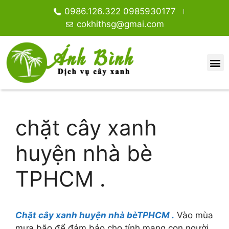
0986.126.322 0985930177
cokhithsg@gmai.com
DỊCH VỤ CHẶT CÂY XANH TPHCM.
GIỚI THIỆU
DỊCH VỤ CHẶT CÂY XANH
TIN TỨC
CƯA CÂY XANH
CÂY ĂN TRÁI, VỈA HÈ NHÀ PHỐ
CÂY CÔNG TRÌNH
CÂY HOA GIẤY
CÂY TRANG TRÍ
CÂY TRONG RŨ BAN CÔNG
chặt cây xanh
huyện nhà bè
TPHCM .
Chặt cây xanh huyện nhà bèTPHCM .
Vào mùa
mưa bão để đảm bảo cho tính mạng con người .