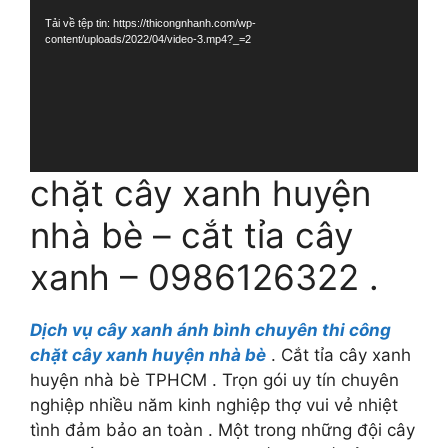
Video
Tải về tệp tin: https://thicongnhanh.com/wp-
content/uploads/2022/04/video-3.mp4?_=2
chặt cây xanh huyện
nhà bè – cắt tỉa cây
xanh – 0986126322 .
Dịch vụ cây xanh ánh bình chuyên thi công
chặt cây xanh huyện nhà bè
. Cắt tỉa cây xanh
huyện nhà bè TPHCM . Trọn gói uy tín chuyên
nghiệp nhiều năm kinh nghiệp thợ vui vẻ nhiệt
tình đảm bảo an toàn . Một trong những đội cây