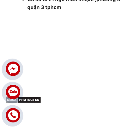
quận 3 tphcm
0986.126.322 and 0985930177
cokhithsg@gmail.com
THÔNG TIN
Giới thiệu
Dịch vụ cắt cây
Dịch vụ cắt tỉa cây xanh
Đốn hạ cây xanh
Tin tức
LIÊN KẾT FANPAGE