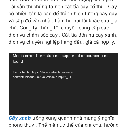
Tài sản thì chúng ta nên cắt tỉa cây cổ thụ . Cây
có nhiều tán lá cao để tránh hiện tượng cây gãy
và sập đổ vào nhà . Làm hư hại tài khác của gia
chủ. Công ty chúng tôi chuyên cung cấp các
dịch vụ chăm sóc cây . Cắt tỉa đốn hạ cây xanh,
dịch vụ chuyên nghiệp hàng đầu, giá cả hợp lý.
Trình
Media error: Format(s) not supported or source(s) not
found
chơi
Video
Tải về tệp tin: https://thicongnhanh.com/wp-
content/uploads/2022/03/video-4.mp4?_=1
Cây xanh
trồng xung quanh nhà mang ý nghĩa
phong thuỷ . Thể hiện uy thế của gia chủ, hướng