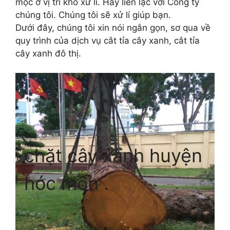
mọc ở vị trí khó xử lí. Hãy liên lạc với Công ty
chúng tôi. Chúng tôi sẽ xử lí giúp bạn.
Dưới đây, chúng tôi xin nói ngắn gọn, sơ qua về
quy trình của dịch vụ cắt tỉa cây xanh, cắt tỉa
cây xanh đô thị.
chặt cây xanh huyện
hóc môn .