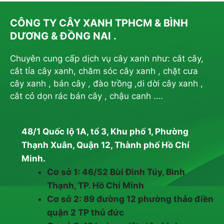
CÔNG TY CÂY XANH TPHCM & BÌNH
DƯƠNG & ĐỒNG NAI .
Chuyên cung cấp dịch vụ cây xanh như: cắt cây,
cắt tỉa cây xanh, chăm sóc cây xanh , chặt cưa
cây xanh , bán cây , đào trồng ,di dời cây xanh ,
cắt cỏ dọn rác bán cây , chậu canh ….
48/1 Quốc lộ 1A, tổ 3, Khu phố 1, Phường
Thạnh Xuân, Quận 12, Thành phố Hồ Chí
Minh.
Cơ sở 1: 46/52 Bùi Đình Túy, Bình
Thạnh, TP. Hồ Chí Minh
Cơ sở 2: 89 đường 12 phường thảo điền
quận 2 TP thủ đức