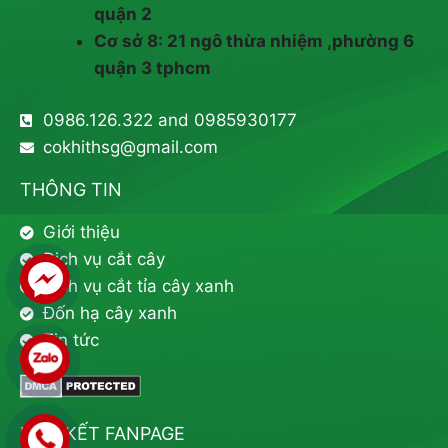
quận 2
Cơ sở 8: 21 ngô thừa nhiệm ,phường 6
quận 3 tphcm
0986.126.322 and 0985930177
cokhithsg@gmail.com
THÔNG TIN
Giới thiệu
Dịch vụ cắt cây
Dịch vụ cắt tỉa cây xanh
Đốn hạ cây xanh
Tin tức
LIÊN KẾT FANPAGE