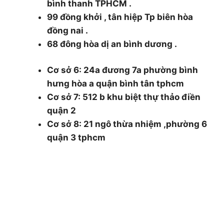
bình thanh TPHCM .
99 đồng khởi , tân hiệp Tp biên hòa
đồng nai .
68 đông hòa dị an bình dương .
Cơ sở 6: 24a đương 7a phường bình
hưng hòa a quận bình tân tphcm
Cơ sở 7: 512 b khu biệt thự thảo điền
quận 2
Cơ sở 8: 21 ngô thừa nhiệm ,phường 6
quận 3 tphcm
0986.126.322 and 0985930177
cokhithsg@gmail.com
THÔNG TIN
Giới thiệu