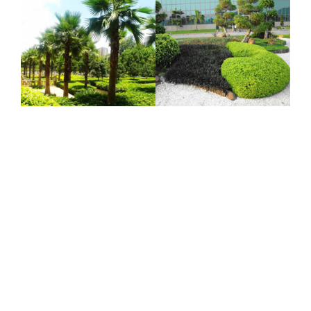
CÔNG TY CÂY XANH TPHCM & BÌNH
DƯƠNG & ĐỒNG NAI .
Chuyên cung cấp dịch vụ cây xanh như: cắt cây,
cắt tỉa cây xanh, chăm sóc cây xanh , chặt cưa
cây xanh , bán cây , đào trồng ,di dời cây xanh ,
cắt cỏ dọn rác bán cây , chậu canh ….