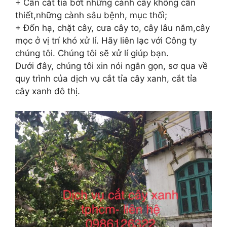
+ Cần cắt tỉa bớt những cành cây không cần
thiết,những cành sâu bệnh, mục thối;
+ Đốn hạ, chặt cây, cưa cây to, cây lâu năm,cây
mọc ở vị trí khó xử lí. Hãy liên lạc với Công ty
chúng tôi. Chúng tôi sẽ xử lí giúp bạn.
Dưới đây, chúng tôi xin nói ngắn gọn, sơ qua về
quy trình của dịch vụ cắt tỉa cây xanh, cắt tỉa
cây xanh đô thị.