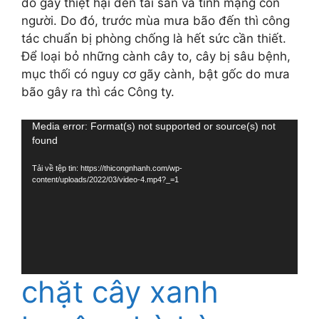
đổ gây thiệt hại đến tài sản và tính mạng con
người. Do đó, trước mùa mưa bão đến thì công
tác chuẩn bị phòng chống là hết sức cần thiết.
Để loại bỏ những cành cây to, cây bị sâu bệnh,
mục thối có nguy cơ gãy cành, bật gốc do mưa
bão gây ra thì các Công ty.
Trình
Media error: Format(s) not supported or source(s) not
found
chơi
Video
Tải về tệp tin: https://thicongnhanh.com/wp-
content/uploads/2022/03/video-4.mp4?_=1
chặt cây xanh