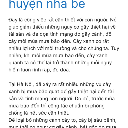
huyện nhà bè
Đây là công việc rất cần thiết với con người. Nó
giúp giảm thiểu những nguy cơ gây thiệt hại về
tài sản và đe dọa tính mạng do gãy cành, đổ
cây mỗi mùa mưa bão đến. Cây xanh có rất
nhiều lợi ích với môi trường và cho chúng ta. Tuy
nhiên, khi mỗi mùa mưa bão đến, cây xanh
quanh ta có thể lại trở thành những mỗi nguy
hiểm luôn rình rập, đe dọa.
Tại Hà Nội, đã xảy ra rất nhiều những vụ cây
xanh bị mưa bão quật đổ gây thiệt hại đến tài
sản và tính mạng con người. Do đó, trước mùa
mưa bão đến thì công tác chuẩn bị phòng
chống là hết sức cần thiết.
Để loại bỏ những cành cây to, cây bị sâu bệnh,
mục thối có nguy cơ gãy cành, bật gốc do mưa