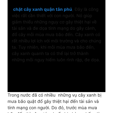
chặt cây xanh quận tân phú
, Đây là công
việc rất cần thiết với con người. Nó giúp
giảm thiểu những nguy cơ gây thiệt hại về
tài sản và đe dọa tính mạng do gãy cành,
đổ cây mỗi mùa mưa bão đến. Cây xanh có
rất nhiều lợi ích với môi trường và cho chúng
ta. Tuy nhiên, khi mỗi mùa mưa bão đến,
cây xanh quanh ta có thể lại trở thành
những mỗi nguy hiểm luôn rình rập, đe dọa.
Trong nước đã có nhiều những vụ cây xanh bị
mưa bão quật đổ gây thiệt hại đến tài sản và
tính mạng con người. Do đó, trước mùa mưa