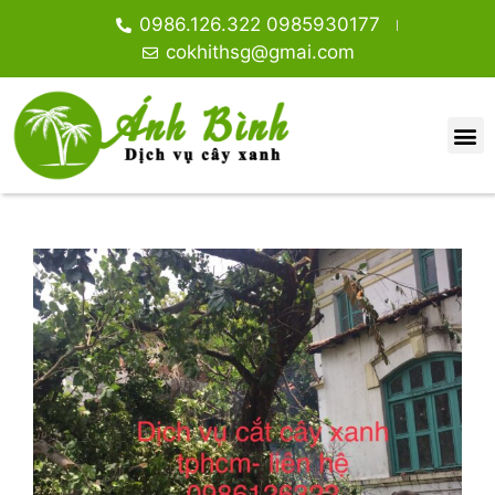
0986.126.322 0985930177
cokhithsg@gmai.com