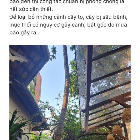
bão đến thì công tác chuẩn bị phòng chống là
hết sức cần thiết.
Để loại bỏ những cành cây to, cây bị sâu bệnh,
mục thối có nguy cơ gãy cành, bật gốc do mưa
bão gây ra .