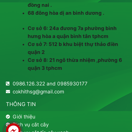
đồng nai .
68 đông hòa dị an bình dương .
Cơ sở 6: 24a đương 7a phường bình
hưng hòa a quận bình tân tphcm
Cơ sở 7: 512 b khu biệt thự thảo điền
quận 2
Cơ sở 8: 21 ngô thừa nhiệm ,phường 6
quận 3 tphcm
0986.126.322 and 0985930177
cokhithsg@gmail.com
THÔNG TIN
Giới thiệu
Dịch vụ cắt cây